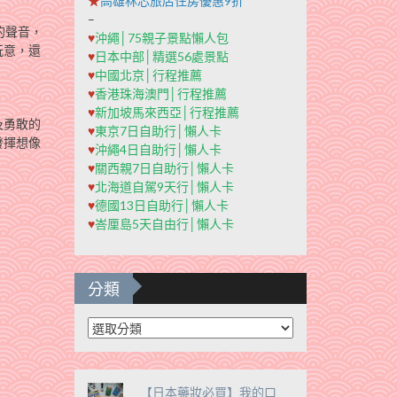
★
高雄秝芯旅店住房優惠9折
–
的聲音，
♥
沖繩│75親子景點懶人包
玩意，還
♥
日本中部│精選56處景點
♥
中國北京│行程推薦
♥
香港珠海澳門│行程推薦
♥
新加坡馬來西亞│行程推薦
及勇敢的
♥
東京7日自助行│懶人卡
發揮想像
♥
沖繩4日自助行│懶人卡
♥
關西親7日自助行│懶人卡
♥
北海道自駕9天行│懶人卡
♥
德國13日自助行│懶人卡
♥
峇厘島5天自由行│懶人卡
分類
分
類
【日本藥妝必買】我的口