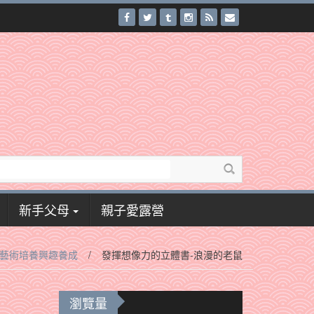
新手父母
親子愛露營
藝術培養興趣養成
/
發揮想像力的立體書-浪漫的老鼠
瀏覽量