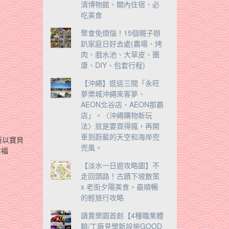
清博物館、關內住宿、必
吃美食
聚會免煩惱！15個親子辦
趴家庭日好去處(農場、烤
肉、戲水池、大草皮、團
康、DIY、包套行程)
【沖繩】逛這三間「永旺
夢樂城沖繩來客夢、
AEON北谷店、AEON那霸
店」。〈沖繩購物新玩
法〉就是要買得瘋，再開
車到蔚藍的天空和海岸兜
所以寶貝
兜風。
幸福
【淡水一日遊攻略圖】不
走回頭路！古蹟下坡散策
x 老街夕陽美食，最順暢
的輕旅行攻略
讀賣樂園首創【4種職業體
驗/工廠見學新設施GOOD