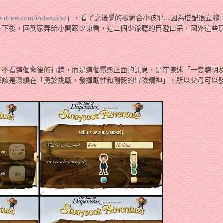
nture.com/index.php
」，看了之後覺的挺適合小孩耶….因為搭配很立體
一下後，回到家弄給小開跟少東看，這二個少爺聽的目瞪口呆，國外這些
們不看這個背後的行銷，而是這個電影正面的訊息，是在陳述「一隻聰明
應該是環繞在「勇於挑戰，發揮韌性和剛毅的冒險精神」，所以父母可以