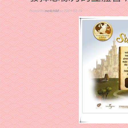
Posted By
me4child
on 2009-01-24