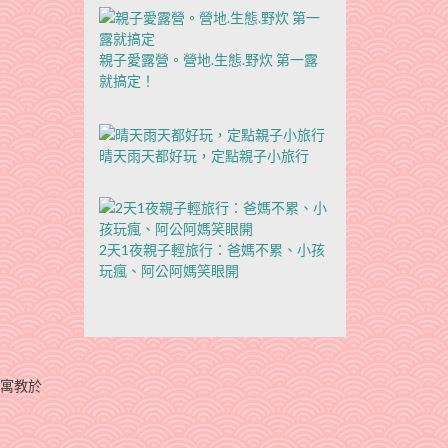
親子愛露營。營地.生態.野炊 第一露
就搞定！
晴天雨天都好玩，定點親子小旅行
2天1夜親子輕旅行：爸媽不累、小孩
玩瘋、阿公阿媽笑眼開
挺寓教於