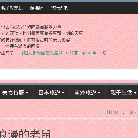
親子就醬玩
媽媽經
旅行酒吧
，也因為寶寶們的降臨而凝聚力量
一刻的感動，也刻畫著魔鬼搗蛋那一刻的天真
時的安詳臉龐，還有搗蛋時的天真笑容
看，這裡有滿滿的回憶
起共享… 《
加入粉絲團搶先看
│
Line好友：@me4child
》
美食餐廳
日本旅遊
國外旅遊
親子生活
Home
/
育‧
浪漫的老鼠