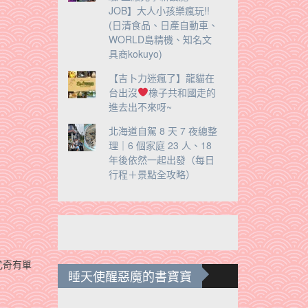
JOB】大人小孩樂瘋玩!!
(日清食品、日產自動車、
WORLD島精機、知名文
具商kokuyo)
【吉卜力迷瘋了】龍貓在
台出沒
橡子共和國走的
進去出不來呀~
北海道自駕 8 天 7 夜總整
理｜6 個家庭 23 人、18
年後依然一起出發（每日
行程＋景點全攻略）
尤奇有單
睡天使醒惡魔的書寶寶