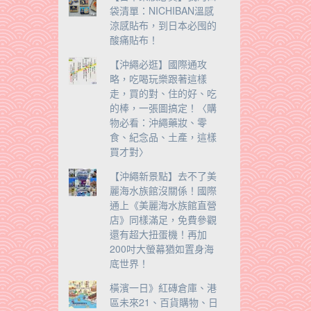
袋清單：NICHIBAN溫感
涼感貼布，到日本必囤的
酸痛貼布！
【沖繩必逛】國際通攻
略，吃喝玩樂跟著這樣
走，買的對、住的好、吃
的棒，一張圖搞定！〈購
物必看：沖繩藥妝、零
食、紀念品、土產，這樣
買才對〉
【沖繩新景點】去不了美
麗海水族館沒關係！國際
通上《美麗海水族館直營
店》同樣滿足，免費參觀
還有超大扭蛋機！再加
200吋大螢幕猶如置身海
底世界！
橫濱一日》紅磚倉庫、港
區未來21、百貨購物、日