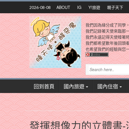
Skip
ABOUT
IG
Y!旅遊
親子天下
2026-08-08
to
content
我們因為緣分成了同學
我們記錄著天使來臨那
我們永遠記得天使睡著
我們都希望數年後回頭
也希望我們的經驗與您一
回到首頁
國內旅遊
國內住宿
發揮想像力的立體書-