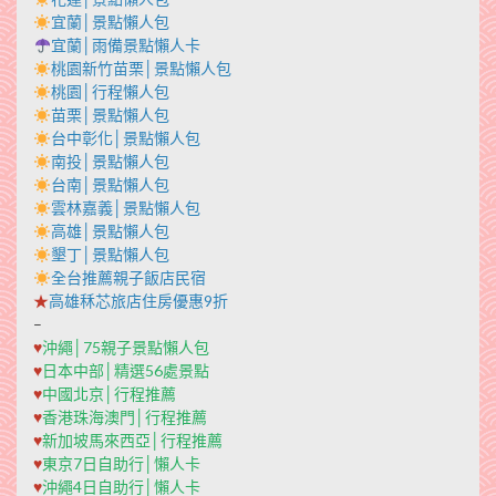
宜蘭│景點懶人包
宜蘭│雨備景點懶人卡
桃園新竹苗栗│景點懶人包
桃園│行程懶人包
苗栗│景點懶人包
台中彰化│景點懶人包
南投│景點懶人包
台南│景點懶人包
雲林嘉義│景點懶人包
高雄│景點懶人包
墾丁│景點懶人包
全台推薦親子飯店民宿
★
高雄秝芯旅店住房優惠9折
–
♥
沖繩│75親子景點懶人包
♥
日本中部│精選56處景點
♥
中國北京│行程推薦
♥
香港珠海澳門│行程推薦
♥
新加坡馬來西亞│行程推薦
♥
東京7日自助行│懶人卡
♥
沖繩4日自助行│懶人卡