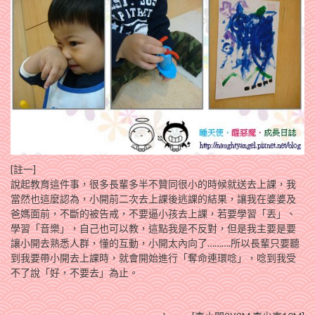
[註一]
說起教育這件事，很多長輩多半不贊同很小的時候就送去上課，我
當然也這麼認為，小開前二次去上課後逃課的結果，讓我在婆婆及
爸媽面前，不斷的被告戒，不要逼小孩去上課，若要學習「丟」、
學習「音樂」，自己也可以教，這點我是不反對，但是我主要是要
讓小開去熟悉人群，懂的互動，小開太內向了……….所以長輩只要聽
到我要帶小開去上課時，就會開始進行「奪命連環唸」，唸到我受
不了說「好，不要去」為止。