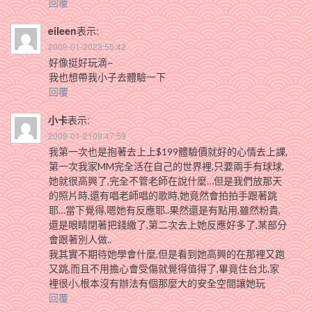
回覆
eileen
表示:
2009-01-2023:55:42
好像挺好玩滴~
我也想帶我小子去體驗一下
回覆
小卡
表示:
2009-01-2109:47:59
我第一次也是抱著去上上$199體驗價就好的心情去上課,
第一次我家MM完全活在自己的世界裡,只要兩手有球球,
她就很高興了,完全不管老師在說什麼…但是我們放那天
的照片時,還有唱老師唱的歌時,她竟然會拍拍手跟著跳
耶…當下覺得,嗯她有反應耶..果然還是有點用,雖然粉貴,
還是眼睛閉著把錢繳了,第二次去上她反應好多了,某部分
會跟著別人做..
我其實不期待她學會什麼,但是看到她高興的在那裡又跑
又跳,而且不用擔心會受傷就覺得值得了,畢竟住台北,家
裡很小,根本沒有辦法有個那麼大的安全空間讓她玩
回覆