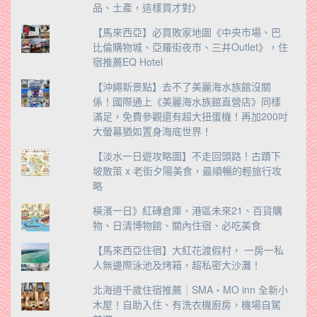
品、土產，這樣買才對〉
【馬來西亞】必買敗家地圖《中央市場、巴
比倫購物城、亞羅街夜市、三井Outlet》，住
宿推薦EQ Hotel
【沖繩新景點】去不了美麗海水族館沒關
係！國際通上《美麗海水族館直營店》同樣
滿足，免費參觀還有超大扭蛋機！再加200吋
大螢幕猶如置身海底世界！
【淡水一日遊攻略圖】不走回頭路！古蹟下
坡散策 x 老街夕陽美食，最順暢的輕旅行攻
略
橫濱一日》紅磚倉庫、港區未來21、百貨購
物、日清博物館、關內住宿、必吃美食
【馬來西亞住宿】大紅花渡假村， 一房一私
人無邊際泳池及烤箱，超私密大沙灘！
北海道千歲住宿推薦｜SMA・MO inn 全新小
木屋！自助入住、有洗衣機廚房，機場自駕