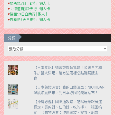
♥
關西親7日自助行│懶人卡
♥
北海道自駕9天行│懶人卡
♥
德國13日自助行│懶人卡
♥
峇厘島5天自由行│懶人卡
分類
分
類
【日本食記】德壽燒肉超驚豔！頂級白老和
牛拼盤大滿足，還有這兩樣必點隱藏版主
食！
【日本藥妝必買】我的口袋清單：NICHIBAN
溫感涼感貼布，到日本必囤的酸痛貼布！
【沖繩必逛】國際通攻略，吃喝玩樂跟著這
樣走，買的對、住的好、吃的棒，一張圖搞
定！〈購物必看：沖繩藥妝、零食、紀念