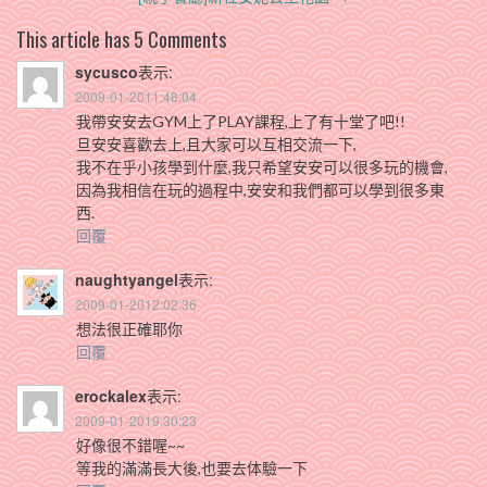
This article has 5 Comments
sycusco
表示:
2009-01-2011:48:04
我帶安安去GYM上了PLAY課程,上了有十堂了吧!!
旦安安喜歡去上,且大家可以互相交流一下,
我不在乎小孩學到什麼,我只希望安安可以很多玩的機會,
因為我相信在玩的過程中,安安和我們都可以學到很多東
西.
回覆
naughtyangel
表示:
2009-01-2012:02:36
想法很正確耶你
回覆
erockalex
表示:
2009-01-2019:30:23
好像很不錯喔~~
等我的滿滿長大後,也要去体驗一下