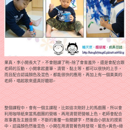
果真，李小開長大了，不會翹課了咧~除了會害羞外，還是會配合跟
老師的互動，小開拿起畫筆、滴管、黏土等，都可以很快的上手，
而且配合認識顏色及混色，都能很快的應用，再加上有一個美美的
老師，唱起歌來還真好聽耶~
整個課程中，會有一個主課程，比如這次剛好上的馬戲團，所以會
利用咖啡紙來當馬戲團的營帳、再用滴管把營帳上色，老師會配合
故事書及主題音樂，不斷的重覆一些關鍵字，然後由小朋友的摸索
中，認識顏色然後混色，小開在用滴管著色時發現，藍色+黃色=綠