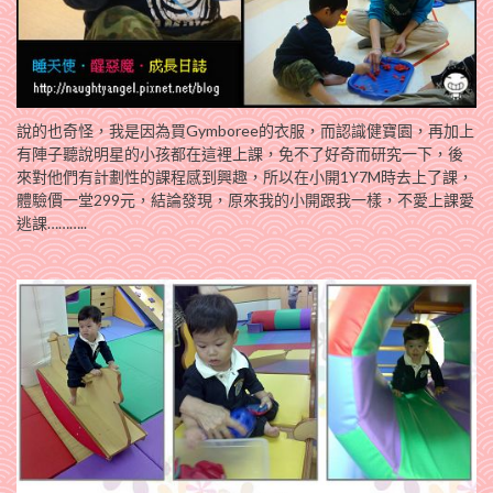
說的也奇怪，我是因為買Gymboree的衣服，而認識健寶園，再加上
有陣子聽說明星的小孩都在這裡上課，免不了好奇而研究一下，後
來對他們有計劃性的課程感到興趣，所以在小開1Y7M時去上了課，
體驗價一堂299元，結論發現，原來我的小開跟我一樣，不愛上課愛
逃課………..