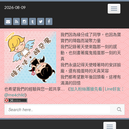
Skip
2026-08-09
Toggle
to
navigatio
content
我們因為緣分成了同學，也因為寶
寶們的降臨而凝聚力量
我們記錄著天使來臨那一刻的感
動，也刻畫著魔鬼搗蛋那一刻的天
真
我們永遠記得天使睡著時的安詳臉
龐，還有搗蛋時的天真笑容
我們都希望數年後回頭看，這裡有
滿滿的回憶
也希望我們的經驗與您一起共享… 《
加入粉絲團搶先看
│
Line好友：
@me4child
》
Toggle