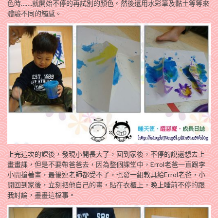
色時…….就開始不停的再試別的顏色。然後還用水彩筆及黏土等等來
體驗不同的觸感。
上完這次的課後，發現小開長大了，回到家後，不停的說還想去上
畫畫課，但是不要帶爸爸去，因為整個課堂中，Errol老爸一直跟李
小開搶著畫，最後連老師都受不了，也發一組教具給Errol老爸，小
開回到家後，立刻把他自己的畫，貼在衣櫃上，晚上睡前不停的跟
我討論，畫畫這檔事。