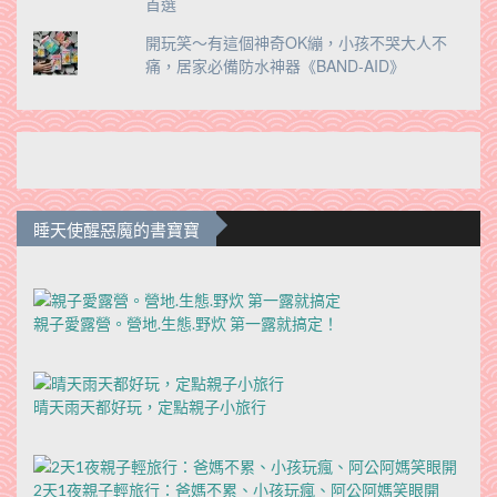
首選
開玩笑～有這個神奇OK繃，小孩不哭大人不
痛，居家必備防水神器《BAND-AID》
睡天使醒惡魔的書寶寶
親子愛露營。營地.生態.野炊 第一露就搞定！
晴天雨天都好玩，定點親子小旅行
2天1夜親子輕旅行：爸媽不累、小孩玩瘋、阿公阿媽笑眼開