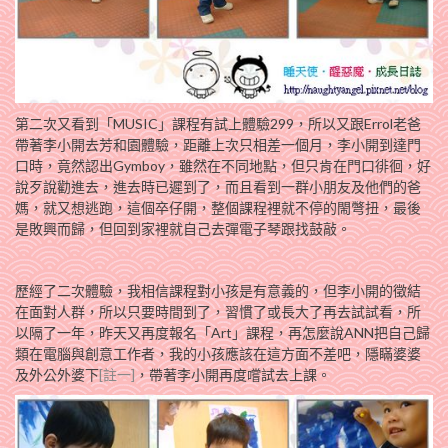
第二次又看到「MUSIC」課程有試上體驗299，所以又跟Errol老爸
帶著李小開去芳和園體驗，距離上次只相差一個月，李小開到達門
口時，竟然認出Gymboy，雖然在不同地點，但只肯在門口徘徊，好
說歹說勸進去，進去時已遲到了，而且看到一群小朋友及他們的爸
媽，就又想逃跑，這個卒仔開，整個課程裡就不停的閙彆扭，最後
是敗興而歸，但回到家裡就自己去彈電子琴跟找鼓敲。
歷經了二次體驗，我相信課程對小孩是有意義的，但李小開的徵結
在面對人群，所以只要時間到了，習慣了或長大了再去試試看，所
以隔了一年，昨天又再度報名「Art」課程，再怎麼說ANN把自己歸
類在電腦與創意工作者，我的小孩應該在這方面不差吧，隱瞞婆婆
及外公外婆下
[註一]
，帶著李小開再度嚐試去上課。