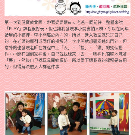
第一次到健寶敦北園，帶著婆婆跟Errol老爸一同前往，整體來說
「PLAY」課程很好玩，但也讓我發現李小開害怕人群，所以在同年
齡層的小孩裡，李小開屬於內向的，所以一進入教室就只玩自己
的，在老師的導引或同伴的接觸時，李小開就想翹課逃出門外。但
意外的也發現老師在課程中上「丟」、「投」、「鑽」的幾個動
作，小開在回到家裡後，自己就找球來「丟」，嘴裡也喃喃地喊著
「丟」，然後自己找玩具開始模仿，所以當下讓我覺的課程是有用
的，但得解決融入人群這件事。