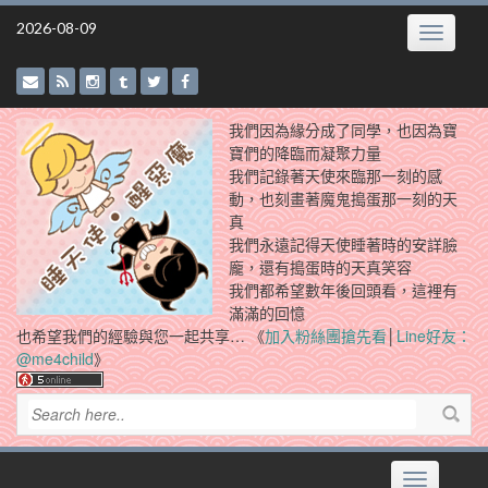
Skip
2026-08-09
Toggle
to
navigatio
content
我們因為緣分成了同學，也因為寶
寶們的降臨而凝聚力量
我們記錄著天使來臨那一刻的感
動，也刻畫著魔鬼搗蛋那一刻的天
真
我們永遠記得天使睡著時的安詳臉
龐，還有搗蛋時的天真笑容
我們都希望數年後回頭看，這裡有
滿滿的回憶
也希望我們的經驗與您一起共享… 《
加入粉絲團搶先看
│
Line好友：
@me4child
》
Toggle