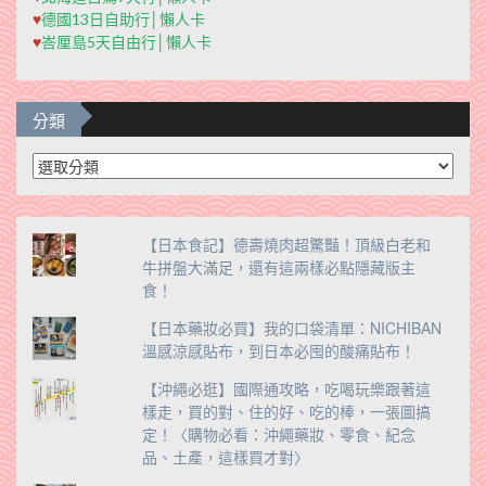
♥
德國13日自助行│懶人卡
♥
峇厘島5天自由行│懶人卡
分類
分
類
【日本食記】德壽燒肉超驚豔！頂級白老和
牛拼盤大滿足，還有這兩樣必點隱藏版主
食！
【日本藥妝必買】我的口袋清單：NICHIBAN
溫感涼感貼布，到日本必囤的酸痛貼布！
【沖繩必逛】國際通攻略，吃喝玩樂跟著這
樣走，買的對、住的好、吃的棒，一張圖搞
定！〈購物必看：沖繩藥妝、零食、紀念
品、土產，這樣買才對〉