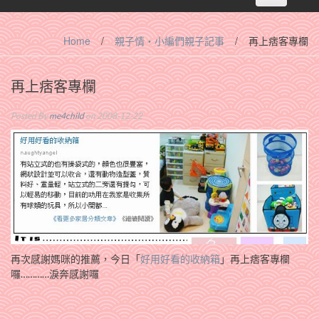
navigation
Home
/
親子情‧小編們親子記事
/
再上痞客專欄
再上痞客專欄
Posted By
me4child
on 2008-12-22
再次感謝媽咪的推薦，今日「
好用好看的收納箱
」再上痞客專欄
囉…………淚奔感謝囉