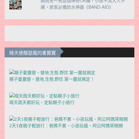
開玩笑～有這個神奇OK繃，小孩不哭大人不
痛，居家必備防水神器《BAND-AID》
睡天使醒惡魔的書寶寶
親子愛露營。營地.生態.野炊 第一露就搞定！
晴天雨天都好玩，定點親子小旅行
2天1夜親子輕旅行：爸媽不累、小孩玩瘋、阿公阿媽笑眼開