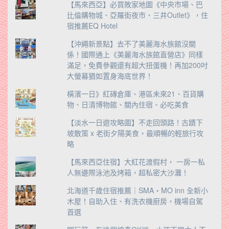
【馬來西亞】必買敗家地圖《中央市場、巴
比倫購物城、亞羅街夜市、三井Outlet》，住
宿推薦EQ Hotel
【沖繩新景點】去不了美麗海水族館沒關
係！國際通上《美麗海水族館直營店》同樣
滿足，免費參觀還有超大扭蛋機！再加200吋
大螢幕猶如置身海底世界！
橫濱一日》紅磚倉庫、港區未來21、百貨購
物、日清博物館、關內住宿、必吃美食
【淡水一日遊攻略圖】不走回頭路！古蹟下
坡散策 x 老街夕陽美食，最順暢的輕旅行攻
略
【馬來西亞住宿】大紅花渡假村， 一房一私
人無邊際泳池及烤箱，超私密大沙灘！
北海道千歲住宿推薦｜SMA・MO inn 全新小
木屋！自助入住、有洗衣機廚房，機場自駕
首選