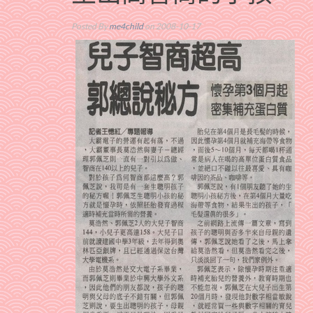
Posted By
me4child
on 2008-10-17