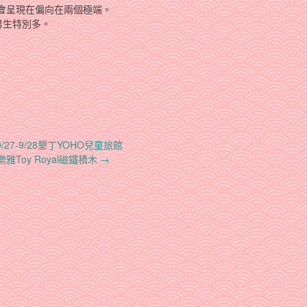
會呈現在偏向在兩個極端。
男生特別多。
9/27-9/28墾丁YOHO兒童旅館
樂雅Toy Royal磁鐵積木
→