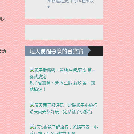
庫存還是要買的10種藥妝
♥
別人
睡天使醒惡魔的書寶寶
活動
親子愛露營。營地.生態.野炊 第一露
就搞定！
晴天雨天都好玩，定點親子小旅行