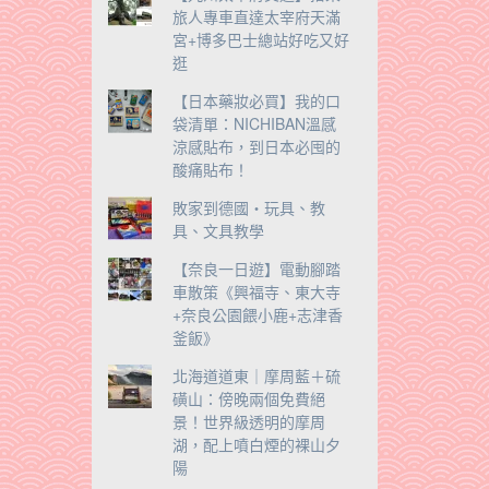
旅人專車直達太宰府天滿
宮+博多巴士總站好吃又好
逛
【日本藥妝必買】我的口
袋清單：NICHIBAN溫感
涼感貼布，到日本必囤的
酸痛貼布！
敗家到德國‧玩具、教
具、文具教學
【奈良一日遊】電動腳踏
車散策《興福寺、東大寺
+奈良公園餵小鹿+志津香
釜飯》
北海道道東｜摩周藍＋硫
磺山：傍晚兩個免費絕
景！世界級透明的摩周
湖，配上噴白煙的裸山夕
陽