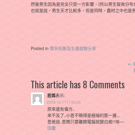
然後男生因為是完全只受一方影響，|所以男生智商分布
也就是說，男生天才比較多，但是同時，蠢材之中也是
Posted in
懷孕妊娠及生產經驗分享
Post
←
navigation
This article has 8 Comments
恩媽
表示:
2008-10-1711:05:34
原來還有偏方..
來不及了..小恩不曉得是極端的那一邊…
恩爸說..恩媽只要離開電腦就變白痴!!唉~~
回覆