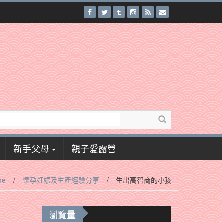
新手父母
親子愛露營
me
/
懷孕妊娠及生產經驗分享
/
生出高智商的小孩
瀏覽量