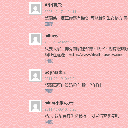
ANN
表示:
2008-10-1711:24:11
沒關係，反正你還有機會..可以給你生女袐方.
回覆
milu
表示:
2008-10-2022:18:47
只要大家上傳有關家裡客廳、臥室、廚房照環境照
網址在這邊：http://www.idealhousetw.com
回覆
Sophia
表示:
2011-09-1210:40:24
請問高蛋白質奶粉有哪些？謝謝！
回覆
mitia(小米)
表示:
2011-10-0510:46:23
站長..我想要有生女祕方…..可以借來參考嗎…
回覆