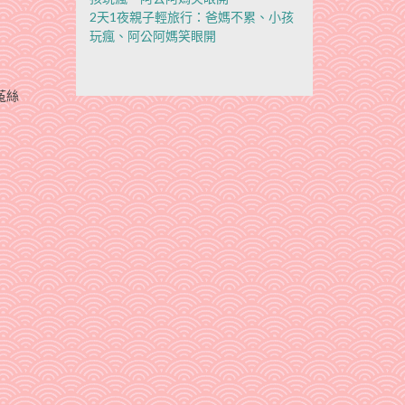
2天1夜親子輕旅行：爸媽不累、小孩
玩瘋、阿公阿媽笑眼開
菟絲