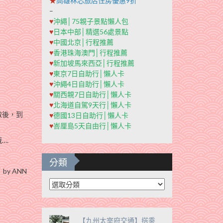
★
高雄秝芯旅店住房優惠9折
–
♥
沖繩│75親子景點懶人包
♥
日本中部│精選56處景點
♥
中國北京│行程推薦
♥
香港珠海澳門│行程推薦
♥
新加坡馬來西亞│行程推薦
♥
東京7日自助行│懶人卡
♥
沖繩4日自助行│懶人卡
♥
關西親7日自助行│懶人卡
♥
北海道自駕9天行│懶人卡
做後，到
♥
德國13日自助行│懶人卡
♥
峇厘島5天自由行│懶人卡
….
分類
by ANN
分
類
【九州太宰府交通】搭乘