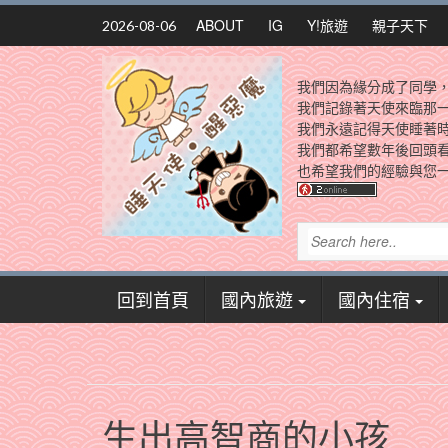
Skip
ABOUT
IG
Y!旅遊
親子天下
2026-08-06
to
content
我們因為緣分成了同學
我們記錄著天使來臨那
我們永遠記得天使睡著
我們都希望數年後回頭
也希望我們的經驗與您一
回到首頁
國內旅遊
國內住宿
生出高智商的小孩