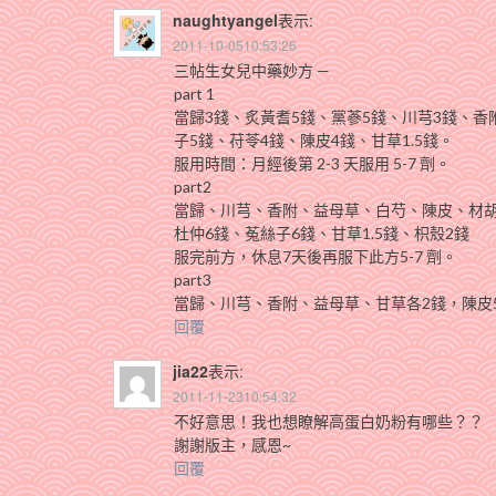
naughtyangel
表示:
2011-10-0510:53:26
三帖生女兒中藥妙方 —
part 1
當歸3錢、炙黃耆5錢、黨蔘5錢、川芎3錢、香
子5錢、苻苓4錢、陳皮4錢、甘草1.5錢。
服用時間：月經後第 2-3 天服用 5-7 劑。
part2
當歸、川芎、香附、益母草、白芍、陳皮、材胡
杜仲6錢、菟絲子6錢、甘草1.5錢、枳殼2錢
服完前方，休息7天後再服下此方5-7 劑。
part3
當歸、川芎、香附、益母草、甘草各2錢，陳皮
回覆
jia22
表示:
2011-11-2310:54:32
不好意思！我也想瞭解高蛋白奶粉有哪些？？
謝謝版主，感恩~
回覆