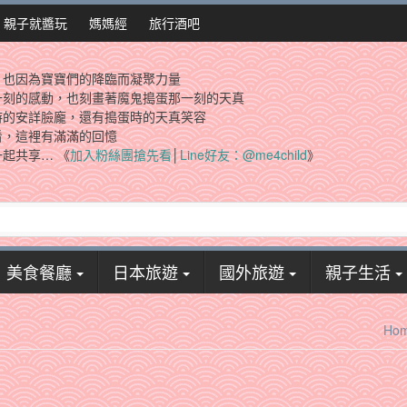
親子就醬玩
媽媽經
旅行酒吧
，也因為寶寶們的降臨而凝聚力量
一刻的感動，也刻畫著魔鬼搗蛋那一刻的天真
時的安詳臉龐，還有搗蛋時的天真笑容
看，這裡有滿滿的回憶
起共享… 《
加入粉絲團搶先看
│
Line好友：@me4child
》
美食餐廳
日本旅遊
國外旅遊
親子生活
Ho