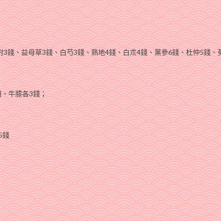
附3錢、益母草3錢、白芍3錢、熟地4錢、白朮4錢、黨參6錢、杜仲5錢、
、牛膝各3錢；
5錢