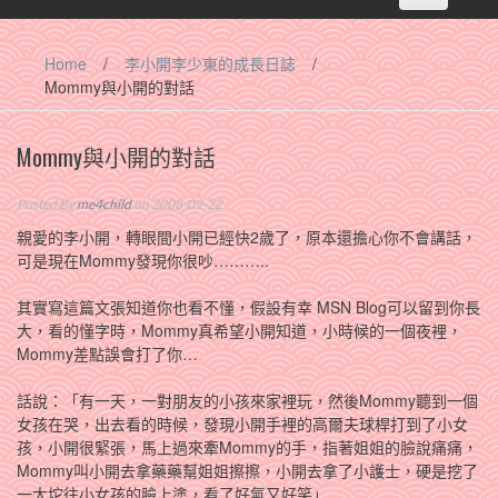
navigation
Home
/
李小開李少東的成長日誌
/
Mommy與小開的對話
Mommy與小開的對話
Posted By
me4child
on 2008-09-22
親愛的李小開，轉眼間小開已經快2歲了，原本還擔心你不會講話，
可是現在Mommy發現你很吵………..
其實寫這篇文張知道你也看不懂，假設有幸 MSN Blog可以留到你長
大，看的懂字時，Mommy真希望小開知道，小時候的一個夜裡，
Mommy差點誤會打了你…
話說：「有一天，一對朋友的小孩來家裡玩，然後Mommy聽到一個
女孩在哭，出去看的時候，發現小開手裡的高爾夫球桿打到了小女
孩，小開很緊張，馬上過來牽Mommy的手，指著姐姐的臉說痛痛，
Mommy叫小開去拿藥藥幫姐姐擦擦，小開去拿了小護士，硬是挖了
一大坨往小女孩的臉上塗，看了好氣又好笑」