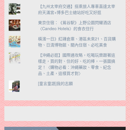
【九州太宰府交通】搭乘旅人專車直達太宰
府天滿宮+博多巴士總站好吃又好逛
東京住宿：《鶑谷駅》上野公園閃耀酒店
〈Candeo Hotels〉的食衣住行
橫濱一日》紅磚倉庫、港區未來21、百貨購
物、日清博物館、關內住宿、必吃美食
【沖繩必逛】國際通攻略，吃喝玩樂跟著這
樣走，買的對、住的好、吃的棒，一張圖搞
定！〈購物必看：沖繩藥妝、零食、紀念
品、土產，這樣買才對〉
[童言童語]我的志願