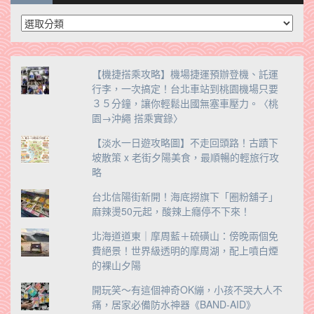
分
類
【機捷搭乘攻略】機場捷運預辦登機、託運
行李，一次搞定！台北車站到桃園機場只要
３５分鐘，讓你輕鬆出國無塞車壓力。〈桃
園→沖繩 搭乘實錄〉
【淡水一日遊攻略圖】不走回頭路！古蹟下
坡散策 x 老街夕陽美食，最順暢的輕旅行攻
略
台北信陽街新開！海底撈旗下「圈粉舖子」
麻辣燙50元起，酸辣上癮停不下來！
北海道道東｜摩周藍＋硫磺山：傍晚兩個免
費絕景！世界級透明的摩周湖，配上噴白煙
的裸山夕陽
開玩笑～有這個神奇OK繃，小孩不哭大人不
痛，居家必備防水神器《BAND-AID》