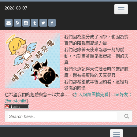
Skip
2026-08-07
Toggle
to
navigatio
content
我們因為緣分成了同學，也因為寶
寶們的降臨而凝聚力量
我們記錄著天使來臨那一刻的感
動，也刻畫著魔鬼搗蛋那一刻的天
真
我們永遠記得天使睡著時的安詳臉
龐，還有搗蛋時的天真笑容
我們都希望數年後回頭看，這裡有
滿滿的回憶
也希望我們的經驗與您一起共享… 《
加入粉絲團搶先看
│
Line好友：
@me4child
》
Toggle