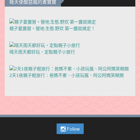
睡天使醒惡魔的書寶寶
親子愛露營。營地.生態.野炊 第一露就搞定！
晴天雨天都好玩，定點親子小旅行
2天1夜親子輕旅行：爸媽不累、小孩玩瘋、阿公阿媽笑眼開
Follow