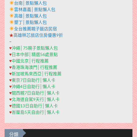
台南│景點懶人包
雲林嘉義│景點懶人包
高雄│景點懶人包
墾丁│景點懶人包
全台推薦親子飯店民宿
★
高雄秝芯旅店住房優惠9折
–
♥
沖繩│75親子景點懶人包
♥
日本中部│精選56處景點
♥
中國北京│行程推薦
♥
香港珠海澳門│行程推薦
♥
新加坡馬來西亞│行程推薦
♥
東京7日自助行│懶人卡
♥
沖繩4日自助行│懶人卡
♥
關西親7日自助行│懶人卡
♥
北海道自駕9天行│懶人卡
♥
德國13日自助行│懶人卡
♥
峇厘島5天自由行│懶人卡
分類