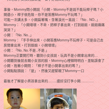
事後，Mommy問小開說「小開，Mommy不是說不能玩桿子嗎？小
開還小，桿子很危險，你不是答應Mommy不玩嗎？」
可能一次講太多，小開扁著嘴，含著淚光一直說：「No . NO..」
Mommy：「小開壞壞，不乖，把桿子拿出來，打到姐姐，姐姐痛痛
哭哭？」
小開：「No. No..」
Mommy：「手手伸出來，小開答應Mommy不玩桿子，可是自己去
房間拿出來，打到姐姐，小開壞壞」
小開：「No. No.不是..不是.」
Mommy正要開打時，聽到小女孩說，玩具不是小開拿出來的…
小開聽到後就去親小女孩的臉，Mommy心裡頓時明白，差點誤會了
小開，抱著小開問：「桿子不是小開拿出來的嗎？」
小開點點頭說：「是」，然後又趕緊親了Mommy一口
最後才了解是小男孩拿出來的……..還好沒打李小開…………