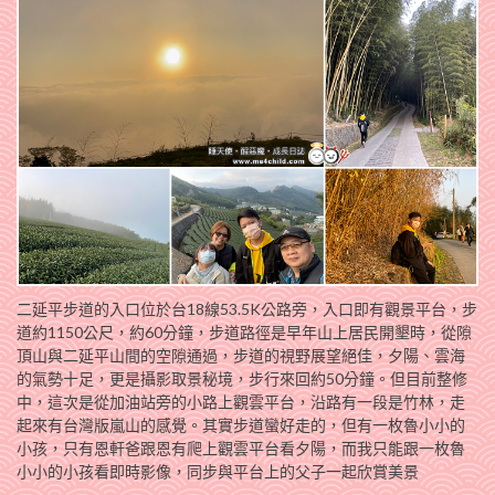
二延平步道的入口位於台18線53.5K公路旁，入口即有觀景平台，步
道約1150公尺，約60分鐘，步道路徑是早年山上居民開墾時，從隙
頂山與二延平山間的空隙通過，步道的視野展望絕佳，夕陽、雲海
的氣勢十足，更是攝影取景秘境，步行來回約50分鐘。但目前整修
中，這次是從加油站旁的小路上觀雲平台，沿路有一段是竹林，走
起來有台灣版嵐山的感覺。其實步道蠻好走的，但有一枚魯小小的
小孩，只有恩軒爸跟恩有爬上觀雲平台看夕陽，而我只能跟一枚魯
小小的小孩看即時影像，同步與平台上的父子一起欣賞美景