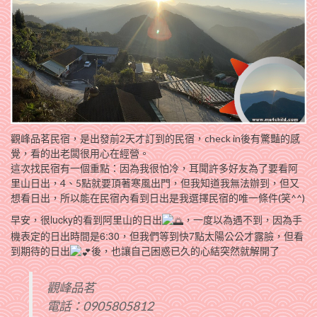
觀峰品茗民宿，是出發前2天才訂到的民宿，check in後有驚豔的感
覺，看的出老闆很用心在經營。
這次找民宿有一個重點：因為我很怕冷，耳聞許多好友為了要看阿
里山日出，4、5點就要頂著寒風出門，但我知道我無法辦到，但又
想看日出，所以能在民宿內看到日出是我選擇民宿的唯一條件(笑^^)
早安，很lucky的看到阿里山的日出
，一度以為遇不到，因為手
機表定的日出時間是6:30，但我們等到快7點太陽公公才露臉，但看
到期待的日出
後，也讓自己困惑已久的心結突然就解開了
觀峰品茗
電話：0905805812