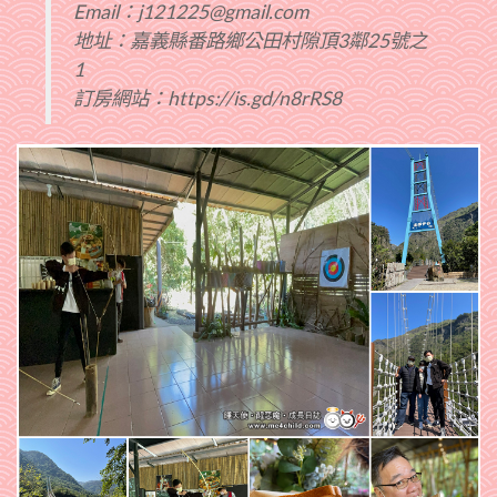
Email：j121225@gmail.com
地址：嘉義縣番路鄉公田村隙頂3鄰25號之
1
訂房網站：https://is.gd/n8rRS8