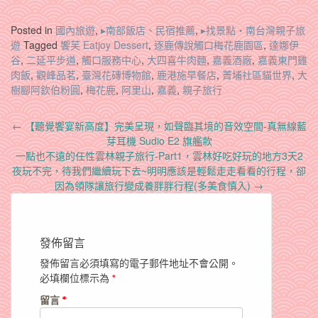
Posted in
國內旅遊
,
▸南部飯店、民宿推薦
,
▸找景點‧南台灣親子旅
遊
Tagged
饗芙 Eatjoy Dessert
,
逐鹿傳說觸口梅花鹿園區
,
達娜伊
谷
,
二延平步道
,
觸口服務中心
,
大四喜牛肉麵
,
嘉義酒廠
,
嘉義東門雞
肉飯
,
觀峰品茗
,
臺灣花磚博物館
,
鹿港施早餐店
,
菁埔社區貓世界
,
大
樹腳阿欽伯粉圓
,
梅花鹿
,
阿里山
,
嘉義
,
親子旅行
Post
←
【聽覺饗宴新高度】完美呈現，如聲臨其境的音效空間-真無線藍
navigation
芽耳機 Sudio E2 旗艦款
一點也不遠的任性雲林親子旅行-Part1，雲林好吃好玩的地方3天2
夜玩不完，待我們繼續玩下去~明明應該是輕鬆走走看看的行程，卻
因為領隊讓旅行變成養胖胖行程(多美食慎入)
→
發佈留言
發佈留言必須填寫的電子郵件地址不會公開。
必填欄位標示為
*
留言
*