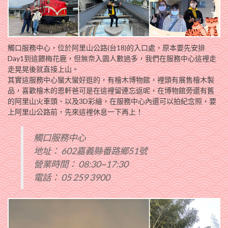
觸口服務中心，位於阿里山公路(台18)的入口處，原本要先安排
Day1到這餵梅花鹿，但無奈入園人數過多，我們在服務中心這裡走
走晃晃後就直接上山。
其實這服務中心蠻大蠻好逛的，有檜木博物館，裡頭有展售檜木製
品，喜歡檜木的恩軒爸可是在這裡留連忘返呢，在博物館旁還有舊
的阿里山火車頭、以及3D彩繪，在服務中心內還可以拍紀念照，要
上阿里山公路前，先來這裡休息一下再上！
觸口服務中心
地址： 602嘉義縣番路鄉51號
營業時間： 08:30~17:30
電話： 05 259 3900