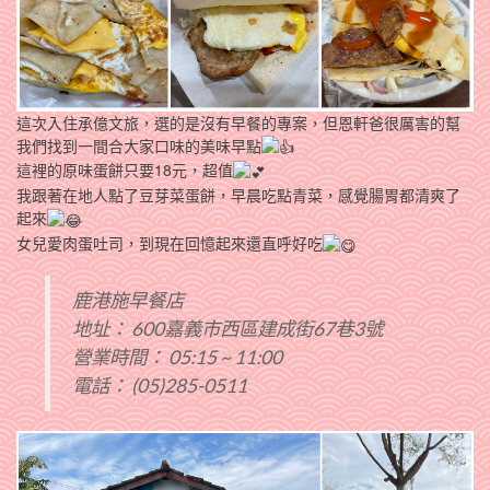
這次入住承億文旅，選的是沒有早餐的專案，但恩軒爸很厲害的幫
我們找到一間合大家口味的美味早點
這裡的原味蛋餅只要18元，超值
我跟著在地人點了豆芽菜蛋餅，早晨吃點青菜，感覺腸胃都清爽了
起來
女兒愛肉蛋吐司，到現在回憶起來還直呼好吃
鹿港施早餐店
地址： 600嘉義市西區建成街67巷3號
營業時間： 05:15 ~ 11:00
電話： (05)285-0511