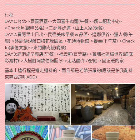
行程
DAY1:台北->嘉義酒廠->大四喜牛肉麵(午餐)->觸口服務中心-
>Check in(觀峰品茗)->二延坪步道->山上人家(晚餐)
DAY2:看阿里山日出->民宿美味早餐 & 品茗->達娜伊谷->獵人餐(午
餐)->逐鹿傳說觸口梅花鹿園區->花磚博物館->饗芙(下午茶)->Check
In(承億文旅)->東門雞肉飯(晚餐)
DAY3:鹿港施早餐店(早餐)->福義軒(買等路)->菁埔社區貓世界(貓咪
彩繪村)->大樹腳阿欽伯粉圓冰->尢咕麵(午/晚餐)->回溫暖的家
基本上這行程是邊走邊排的，而且都是老爺張羅的(應該是怕我亂排
東奔西跑吧XDD)