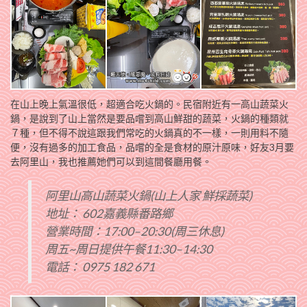
在山上晚上氣溫很低，超適合吃火鍋的。民宿附近有一高山蔬菜火
鍋，是說到了山上當然是要品嚐到高山鮮甜的蔬菜，火鍋的種類就
７種，但不得不說這跟我們常吃的火鍋真的不一樣，一則用料不隨
便，沒有過多的加工食品，品嚐的全是食材的原汁原味，好友3月要
去阿里山，我也推薦她們可以到這間餐廳用餐。
阿里山高山蔬菜火鍋(山上人家 鮮採蔬菜)
地址： 602嘉義縣番路鄉
營業時間：17:00–20:30(周三休息)
周五~周日提供午餐11:30–14:30
電話： 0975 182 671