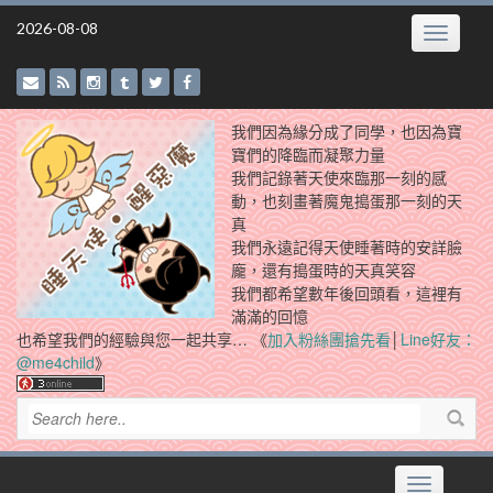
Skip
2026-08-08
Toggle
to
navigatio
content
我們因為緣分成了同學，也因為寶
寶們的降臨而凝聚力量
我們記錄著天使來臨那一刻的感
動，也刻畫著魔鬼搗蛋那一刻的天
真
我們永遠記得天使睡著時的安詳臉
龐，還有搗蛋時的天真笑容
我們都希望數年後回頭看，這裡有
滿滿的回憶
也希望我們的經驗與您一起共享… 《
加入粉絲團搶先看
│
Line好友：
@me4child
》
Toggle