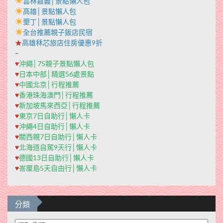
雲林嘉義│景點懶人包
高雄│景點懶人包
墾丁│景點懶人包
全台推薦親子飯店民宿
★
高雄秝芯旅店住房優惠9折
–
♥
沖繩│75親子景點懶人包
♥
日本中部│精選56處景點
♥
中國北京│行程推薦
♥
香港珠海澳門│行程推薦
♥
新加坡馬來西亞│行程推薦
♥
東京7日自助行│懶人卡
♥
沖繩4日自助行│懶人卡
♥
關西親7日自助行│懶人卡
♥
北海道自駕9天行│懶人卡
♥
德國13日自助行│懶人卡
♥
峇厘島5天自由行│懶人卡
分類