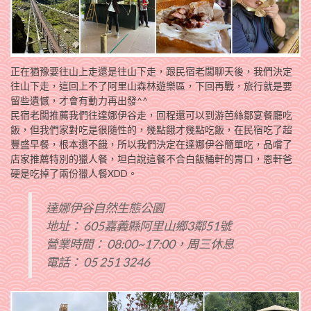
正在猶豫要往山上走還是往山下走，跟民宿老闆聊天後，我們決定
往山下走，這回上不了阿里山森林遊樂區，下回再戰，旅行就是要
留些遺憾，才會有動力再出發^^
民宿老闆推薦我們往達娜伊谷走，回程還可以到游芭絲鄒宴餐廳吃
飯，但我們家對吃是很隨性的，幾點餓才幾點吃飯，在民宿吃了超
豐盛早餐，根本還不餓，所以我們決定在達娜伊谷簡單吃，品嚐了
店家推薦特別的獵人餐，坦白說這餐不合白飯桶軒的胃口，恩軒爸
硬是吃掉了兩份獵人餐XDD。
達娜伊谷自然生態公園
地址： 605嘉義縣阿里山鄉3鄰51號
營業時間： 08:00~17:00，周三休息
電話： 05 251 3246