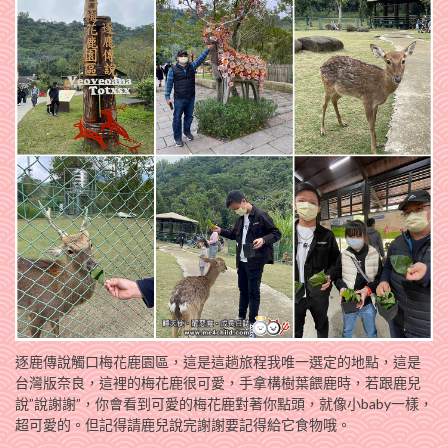
逐鹿傳說觸口梅花鹿園區，這是這趟旅程我唯一選定的地點，這是
台灣版奈良，這裡的梅花鹿很可愛，手拿構樹葉餵鹿時，若跟鹿兒
說”說謝謝”，你會看到可愛的梅花鹿對著你點頭，就像小baby一樣，
超可愛的。但記得請鹿兒說完謝謝要記得給它食物哦。