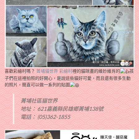
喜歡彩繪村嗎？
菁埔貓世界 彩繪村
裡的貓咪畫的維妙維肖的
孩
子們在這裡拍照的好開心，是說這些貓好可愛，
而且還有很多生動
的照片，簡直可以做一系列的貼圖
菁埔社區貓世界
地址： 621嘉義縣民雄鄉菁埔138號
電話： (05)362-1855