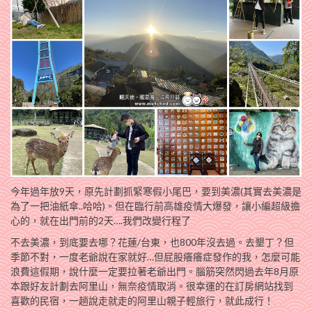
今年過年放9天，原先計劃抓緊寒假小尾巴，要到美濃(其實去美濃是
為了一把油紙傘..哈哈)。但在臨行前高雄疫情大爆發，讓小編超級擔
心的，就在出門前的2天….我們改變行程了
不去美濃，到底要去哪？花蓮/台東，也800年沒去過。去墾丁？但
季節不對，一度老爺說在家就好…但屁股癢癢症發作的我，怎麼可能
浪費這假期，說什麼一定要拉著老爺出門。腦筋突然閃過去年8月原
本跟好友計劃去阿里山，無奈疫情取消。很幸運的在訂房網站找到
喜歡的民宿，一趟說走就走的阿里山親子輕旅行，就此成行！