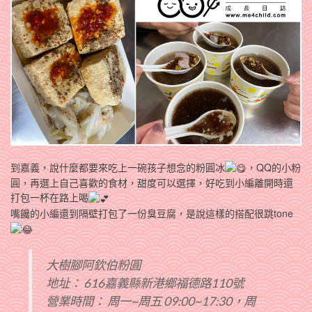
到嘉義，說什麼都要來吃上一碗孩子想念的粉圓冰
，QQ的小粉
圓，再選上自己喜歡的食材，甜度可以選擇，好吃到小編離開時還
打包一杯在路上喝
嘴饞的小編還到隔壁打包了一份臭豆腐，是說這樣的搭配很跳tone
大樹腳阿欽伯粉圓
地址： 616嘉義縣新港鄉福德路110號
營業時間： 周一~周五 09:00~17:30，周