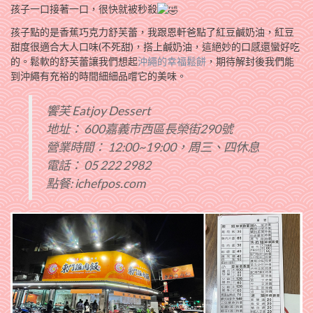
孩子一口接著一口，很快就被秒殺
孩子點的是香蕉巧克力舒芙蕾，我跟恩軒爸點了紅豆鹹奶油，紅豆
甜度很適合大人口味(不死甜)，搭上鹹奶油，這絕妙的口感還蠻好吃
的。鬆軟的舒芙蕾讓我們想起
沖繩的幸福鬆餅
，期待解封後我們能
到沖繩有充裕的時間細細品嚐它的美味。
饗芙 Eatjoy Dessert
地址： 600嘉義市西區長榮街290號
營業時間： 12:00~19:00，周三、四休息
電話： 05 222 2982
點餐: ichefpos.com