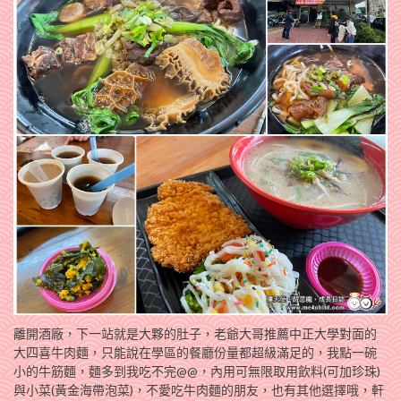
離開酒廠，下一站就是大夥的肚子，老爺大哥推薦中正大學對面的
大四喜牛肉麵，只能說在學區的餐廳份量都超級滿足的，我點一碗
小的牛筋麵，麵多到我吃不完@@，內用可無限取用飲料(可加珍珠)
與小菜(黃金海帶泡菜)，不愛吃牛肉麵的朋友，也有其他選擇哦，軒