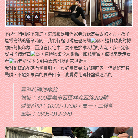
不說你們可能不知道，這景點是咱們家老爺欽定要去的地方，為了
這博物館的營業時間，我們行程可說是極精簡
。
這打破我對博
物館刻板印象，置身在民宅中，要不是排隊入場的人潮，我一定很
容易的錯過它
，
這博物館令人驚豔，館藏豐富，值得來走走看
看
老爺說下次到嘉義還可以再來逛逛。
我對館藏的花磚有驚豔到，一度好想買幾塊花磚回家，但還好理智
戰勝，不過如果真的要帶回家，我覺得花磚杯墊蠻適合的。
臺灣花磚博物館
地址： 600嘉義市西區林森西路282號
營業時間：10:00~17:30，周一、二休館
電話： 0905-012-390