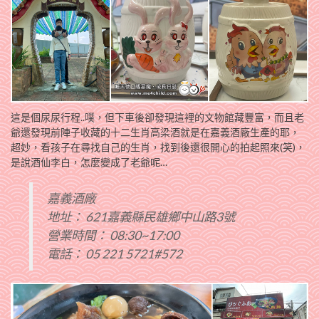
這是個尿尿行程..噗，但下車後卻發現這裡的文物館藏豐富，而且老
爺還發現前陣子收藏的十二生肖高梁酒就是在嘉義酒廠生產的耶，
超妙，看孩子在尋找自己的生肖，找到後還很開心的拍起照來(笑)，
是說酒仙李白，怎麼變成了老爺呢…
嘉義酒廠
地址： 621嘉義縣民雄鄉中山路3號
營業時間： 08:30~17:00
電話： 05 221 5721#572