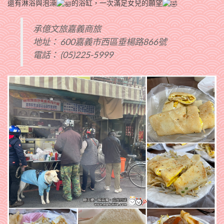
還有淋浴與泡澡
的浴缸，一次滿足女兒的願望
承億文旅嘉義商旅
地址： 600嘉義市西區垂楊路866號
電話： (05)225-5999