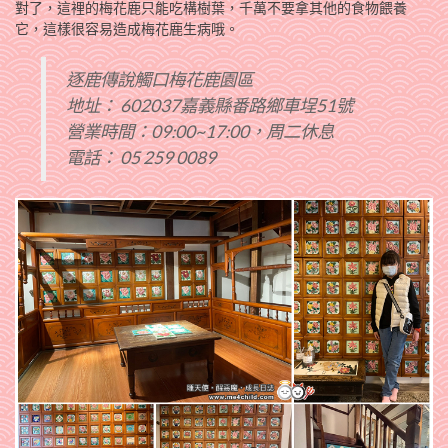
對了，這裡的梅花鹿只能吃構樹葉，千萬不要拿其他的食物餵養
它，這樣很容易造成梅花鹿生病哦。
逐鹿傳說觸口梅花鹿園區
地址： 602037嘉義縣番路鄉車埕51號
營業時間：09:00~17:00，周二休息
電話： 05 259 0089