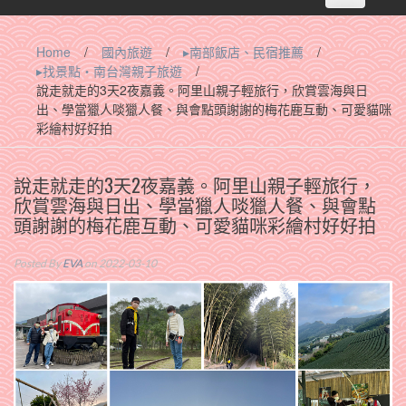
navigation
Home
/
國內旅遊
/
▸南部飯店、民宿推薦
/
▸找景點‧南台灣親子旅遊
/
說走就走的3天2夜嘉義。阿里山親子輕旅行，欣賞雲海與日
出、學當獵人啖獵人餐、與會點頭謝謝的梅花鹿互動、可愛貓咪
彩繪村好好拍
說走就走的3天2夜嘉義。阿里山親子輕旅行，
欣賞雲海與日出、學當獵人啖獵人餐、與會點
頭謝謝的梅花鹿互動、可愛貓咪彩繪村好好拍
Posted By
EVA
on 2022-03-10