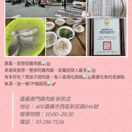
嘉義，就想到雞肉飯
承億商旅旁一整排的雞肉飯，就屬這間人最多
有多好吃？問孩子就知道，每人直接吃兩碗
幫愛吃魚的老爺點
魚湯，這一餐CP值超高
嘉義東門雞肉飯 新民店
地址： 600嘉義市西區新民路846號
營業時間：10:00~20:30
電話： 05 286 7536