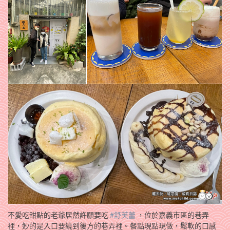
不愛吃甜點的老爺居然許願要吃
#舒芙蕾
，位於嘉義市區的巷弄
裡，妙的是入口要繞到後方的巷弄裡。餐點現點現做，鬆軟的口感