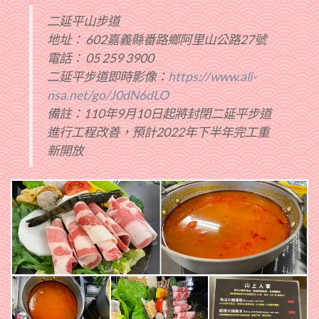
二延平山步道
地址： 602嘉義縣番路鄉阿里山公路27號
電話： 05 259 3900
二延平步道即時影像：
https://www.ali-
nsa.net/go/J0dN6dLO
備註：110年9月10日起將封閉二延平步道
進行工程改善，預計2022年下半年完工重
新開放