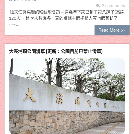
2 comments
睡天使醒惡魔的粉絲聚會趴→這幾年下來已到了第八趴了(高達
120人)，這次人數爆多，真的讓爐主跟相關人等也跟著趴了
~~~…
Read More >>
大溪埔頂公園滑草 (更新：公園目前已禁止滑草)