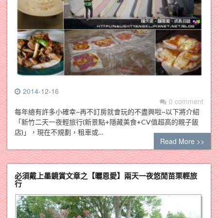
2014-12-16
0 comment
每年總有許多小確幸~再不訂房就會玩的不盡興啦~以下將介紹
「新竹二天一夜輕旅行(新景點+隱藏美食+CV值超高的親子飯
店)」，現在不規劃，租車或…
Read More >>
必須戴上墨鏡賞文章之【曬恩愛】兩天一夜悠閒苗栗輕旅
行