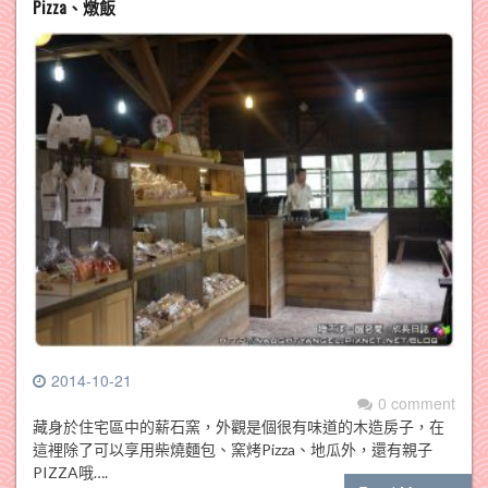
Pizza、燉飯
2014-10-21
0 comment
藏身於住宅區中的薪石窯，外觀是個很有味道的木造房子，在
這裡除了可以享用柴燒麵包、窯烤Pizza、地瓜外，還有親子
PIZZA哦….