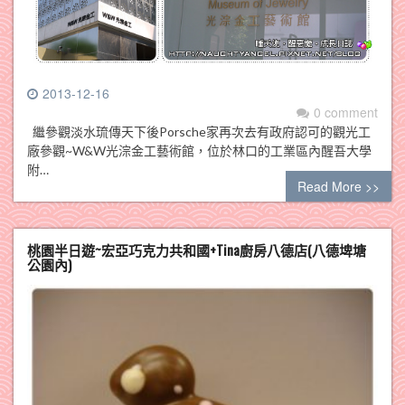
2013-12-16
0 comment
繼參觀淡水琉傳天下後Porsche家再次去有政府認可的觀光工
廠參觀~W&W光淙金工藝術館，位於林口的工業區內醒吾大學
附…
Read More >>
桃園半日遊~宏亞巧克力共和國+Tina廚房八德店(八德埤塘
公園內)