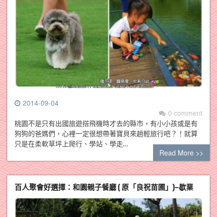
2014-09-04
0 comment
桃園不是只有出國旅遊搭飛機時才去的縣市，有小小孩或是有
狗狗的爸媽們，心裡一定很想帶著寶貝來趟輕旅行吧？！就算
只是在柔軟草坪上爬行、學站、學走…
Read More >>
百人聚會好選擇：和園親子餐廳 ( 原「良祝苗圃」)–歇業