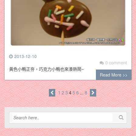
2013-12-10
0 comment
黃色小鴨正夯，巧克力小鴨也來湊熱鬧~
Read More >>
1
2
3
4
5
6
...
8