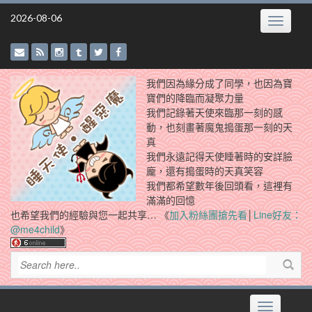
Skip
2026-08-06
Toggle
to
navigatio
content
我們因為緣分成了同學，也因為寶
寶們的降臨而凝聚力量
我們記錄著天使來臨那一刻的感
動，也刻畫著魔鬼搗蛋那一刻的天
真
我們永遠記得天使睡著時的安詳臉
龐，還有搗蛋時的天真笑容
我們都希望數年後回頭看，這裡有
滿滿的回憶
也希望我們的經驗與您一起共享… 《
加入粉絲團搶先看
│
Line好友：
@me4child
》
Toggle