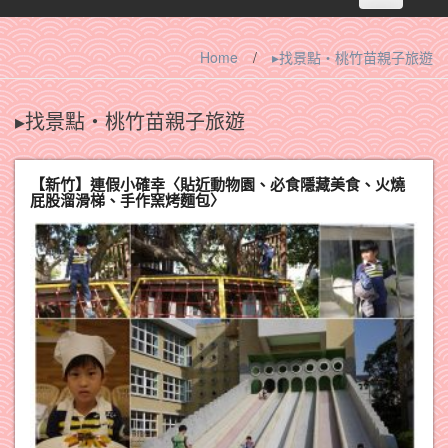
navigation
Home
/
▸找景點‧桃竹苗親子旅遊
▸找景點‧桃竹苗親子旅遊
【新竹】連假小確幸〈貼近動物園、必食隱藏美食、火燒
屁股溜滑梯、手作窯烤麵包〉