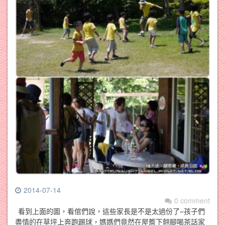
2014-07-14
0 comment
看到上面的圖，看倌們說，這些家長是不是太過份了~孩子們
盡情的在草坪上奔跑踢球，媽媽們竟然在屋簷下翹腳喝茶話家