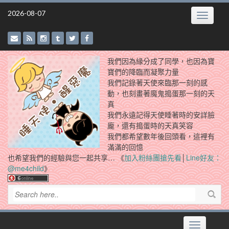
Skip
2026-08-07
Toggle
to
navigatio
content
我們因為緣分成了同學，也因為寶
寶們的降臨而凝聚力量
我們記錄著天使來臨那一刻的感
動，也刻畫著魔鬼搗蛋那一刻的天
真
我們永遠記得天使睡著時的安詳臉
龐，還有搗蛋時的天真笑容
我們都希望數年後回頭看，這裡有
滿滿的回憶
也希望我們的經驗與您一起共享… 《
加入粉絲團搶先看
│
Line好友：
@me4child
》
Toggle