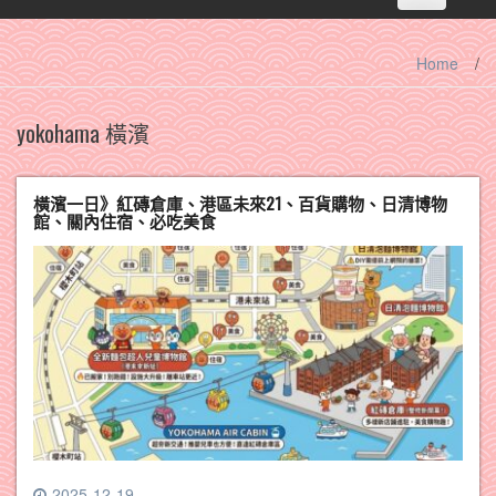
navigation
Home
/
yokohama 橫濱
橫濱一日》紅磚倉庫、港區未來21、百貨購物、日清博物
館、關內住宿、必吃美食
2025-12-19