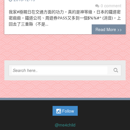
0 comment
我家#極親日在交通方面的功力，真的是神等級，日本的鐵道密
密麻麻，鐵道公司、周遊券PASS又多到一個$%%#^ (消音)，上
回去了三重縣（不是…
Read More >>
Follow
@me4child