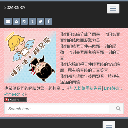
Skip
2026-08-09
Toggle
to
navigatio
content
我們因為緣分成了同學，也因為寶
寶們的降臨而凝聚力量
我們記錄著天使來臨那一刻的感
動，也刻畫著魔鬼搗蛋那一刻的天
真
我們永遠記得天使睡著時的安詳臉
龐，還有搗蛋時的天真笑容
我們都希望數年後回頭看，這裡有
滿滿的回憶
也希望我們的經驗與您一起共享… 《
加入粉絲團搶先看
│
Line好友：
@me4child
》
Toggle