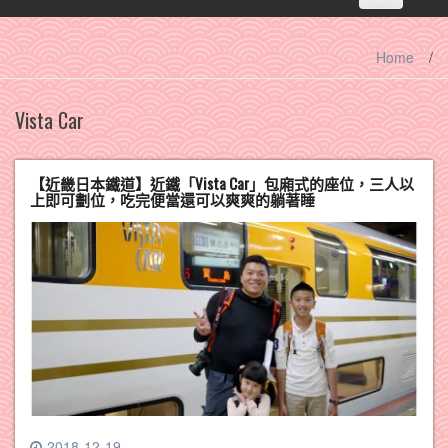
navigation
Home
/
Vista Car
【近畿日本鐵道】近鐵「Vista Car」包廂式的座位，三人以
上即可劃位，吃完便當還可以爽爽的躺著睡
2018-12-19