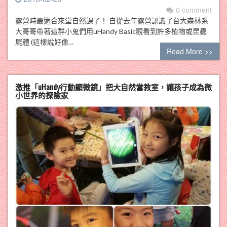
0 comment
露營時最適合來堂自然課了！ 自從去年露營認識了台大森林系
大哥哥帶著這群小鬼們用uHandy Basic觀看到許多植物或昆蟲
屍體 (這樣說好像…
Read More >>
激推「uHandy行動顯微鏡」把大自然當教室，讓孩子成為微
小世界的探險家