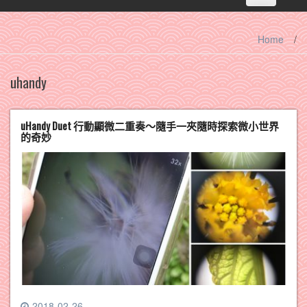
navigation
Home
/
uhandy
uHandy Duet 行動顯微二重奏～隨手一夾隨時探索微小世界
的奇妙
2018-02-26