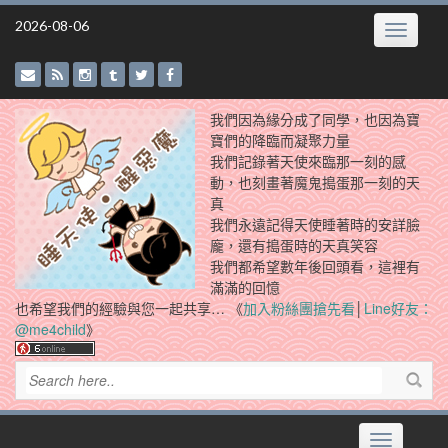
Skip
2026-08-06
Toggle
to
navigatio
content
我們因為緣分成了同學，也因為寶
寶們的降臨而凝聚力量
我們記錄著天使來臨那一刻的感
動，也刻畫著魔鬼搗蛋那一刻的天
真
我們永遠記得天使睡著時的安詳臉
龐，還有搗蛋時的天真笑容
我們都希望數年後回頭看，這裡有
滿滿的回憶
也希望我們的經驗與您一起共享… 《
加入粉絲團搶先看
│
Line好友：
@me4child
》
Toggle