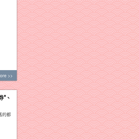
ore >>
券”、
舊的都