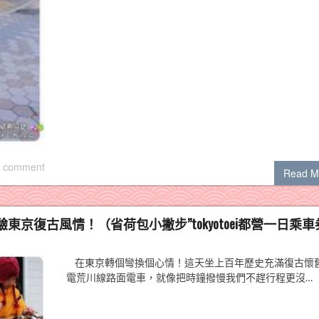
 comment
Read M
復古風情！（省荷包小撇步”tokyotoei都營一日乘車
在東京轉個彎換個心情！這天坐上百年歷史充滿復古懷
電荒川線路面電車，就像把時鐘撥慢我們不趕行程更沒…