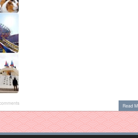
 comments
Read M