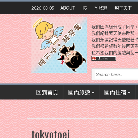
Skip
ABOUT
IG
Y!旅遊
親子天下
2026-08-05
to
content
我們因為緣分成了同學
我們記錄著天使來臨那
我們永遠記得天使睡著
我們都希望數年後回頭
也希望我們的經驗與您一
回到首頁
國內旅遊
國內住宿
tokyotoei