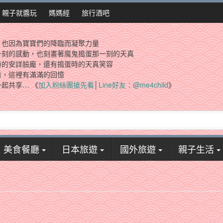
親子就醬玩
媽媽經
旅行酒吧
，也因為寶寶們的降臨而凝聚力量
一刻的感動，也刻畫著魔鬼搗蛋那一刻的天真
時的安詳臉龐，還有搗蛋時的天真笑容
看，這裡有滿滿的回憶
起共享… 《
加入粉絲團搶先看
│
Line好友：@me4child
》
美食餐廳
日本旅遊
國外旅遊
親子生活