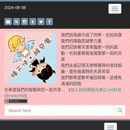
Skip
2026-08-08
Toggle
to
navigatio
content
我們因為緣分成了同學，也因為寶
寶們的降臨而凝聚力量
我們記錄著天使來臨那一刻的感
動，也刻畫著魔鬼搗蛋那一刻的天
真
我們永遠記得天使睡著時的安詳臉
龐，還有搗蛋時的天真笑容
我們都希望數年後回頭看，這裡有
滿滿的回憶
也希望我們的經驗與您一起共享… 《
加入粉絲團搶先看
│
Line好友：
@me4child
》
Toggle