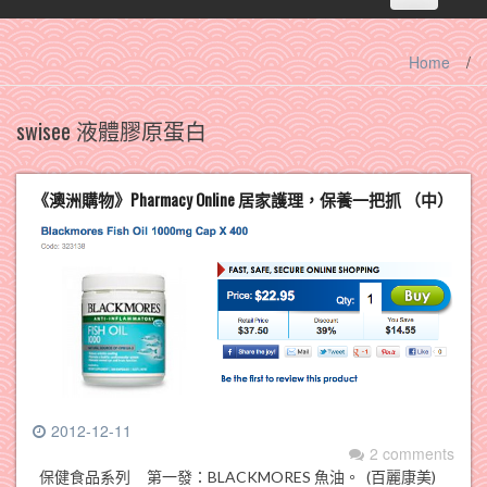
navigation
Home
/
swisee 液體膠原蛋白
《澳洲購物》Pharmacy Online 居家護理，保養一把抓 （中）
2012-12-11
2 comments
保健食品系列 第一發：BLACKMORES 魚油。 (百麗康美)