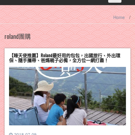
navigation
Home
/
roland團購
【睡天使推薦】Roland最好用的包包，出國旅行、外出環
保、隨手攜帶、爸媽親子必備，全方位一網打盡！
2018-07-09