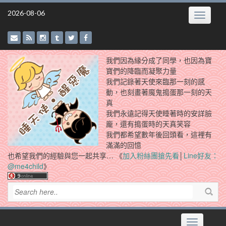
Skip
2026-08-06
Toggle
to
navigatio
content
我們因為緣分成了同學，也因為寶
寶們的降臨而凝聚力量
我們記錄著天使來臨那一刻的感
動，也刻畫著魔鬼搗蛋那一刻的天
真
我們永遠記得天使睡著時的安詳臉
龐，還有搗蛋時的天真笑容
我們都希望數年後回頭看，這裡有
滿滿的回憶
也希望我們的經驗與您一起共享… 《
加入粉絲團搶先看
│
Line好友：
@me4child
》
Toggle