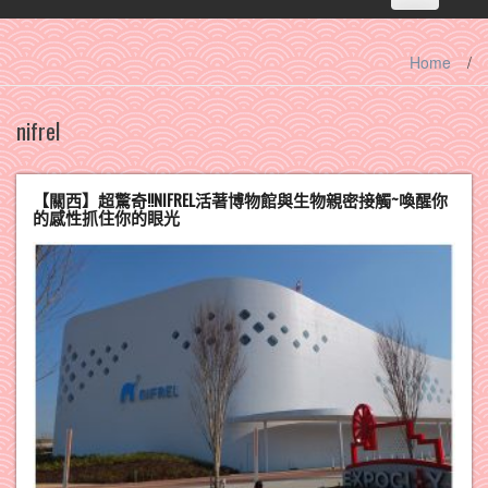
navigation
Home
/
nifrel
【關西】超驚奇!!NIFREL活著博物館與生物親密接觸~喚醒你
的感性抓住你的眼光