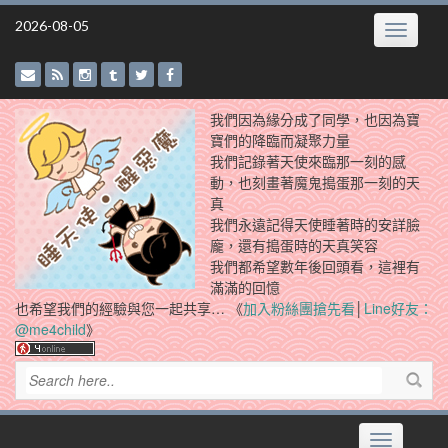
Skip
2026-08-05
Toggle
to
navigatio
content
我們因為緣分成了同學，也因為寶
寶們的降臨而凝聚力量
我們記錄著天使來臨那一刻的感
動，也刻畫著魔鬼搗蛋那一刻的天
真
我們永遠記得天使睡著時的安詳臉
龐，還有搗蛋時的天真笑容
我們都希望數年後回頭看，這裡有
滿滿的回憶
也希望我們的經驗與您一起共享… 《
加入粉絲團搶先看
│
Line好友：
@me4child
》
Toggle