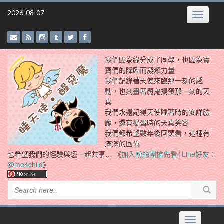
Skip
2026-08-07
Toggle
to
navigatio
content
我們因為緣分成了同學，也因為寶
寶們的降臨而凝聚力量
我們記錄著天使來臨那一刻的感
動，也刻畫著魔鬼搗蛋那一刻的天
真
我們永遠記得天使睡著時的安詳臉
龐，還有搗蛋時的天真笑容
我們都希望數年後回頭看，這裡有
滿滿的回憶
也希望我們的經驗與您一起共享… 《
加入粉絲團搶先看
│
Line好友：
@me4child
》
Toggle