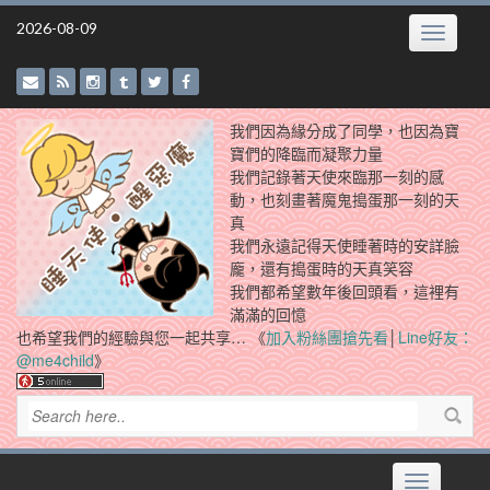
Skip
2026-08-09
Toggle
to
navigatio
content
我們因為緣分成了同學，也因為寶
寶們的降臨而凝聚力量
我們記錄著天使來臨那一刻的感
動，也刻畫著魔鬼搗蛋那一刻的天
真
我們永遠記得天使睡著時的安詳臉
龐，還有搗蛋時的天真笑容
我們都希望數年後回頭看，這裡有
滿滿的回憶
也希望我們的經驗與您一起共享… 《
加入粉絲團搶先看
│
Line好友：
@me4child
》
Toggle