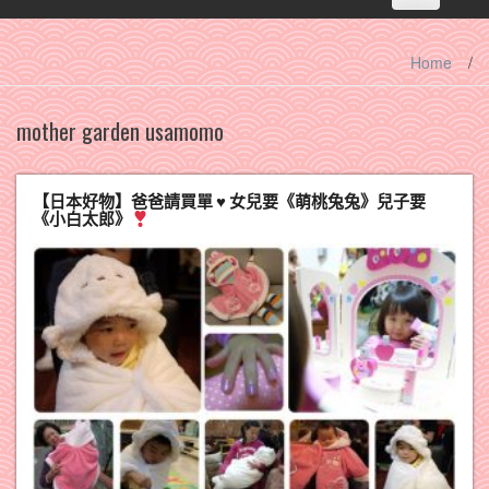
navigation
Home
/
mother garden usamomo
【日本好物】爸爸請買單
♥
女兒要《萌桃兔兔》兒子要
《小白太郎》