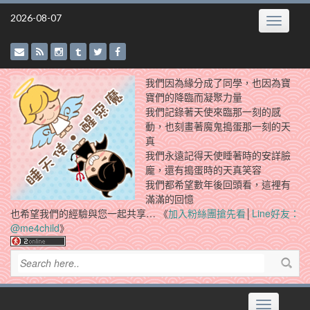
Skip
2026-08-07
Toggle
to
navigatio
content
我們因為緣分成了同學，也因為寶
寶們的降臨而凝聚力量
我們記錄著天使來臨那一刻的感
動，也刻畫著魔鬼搗蛋那一刻的天
真
我們永遠記得天使睡著時的安詳臉
龐，還有搗蛋時的天真笑容
我們都希望數年後回頭看，這裡有
滿滿的回憶
也希望我們的經驗與您一起共享… 《
加入粉絲團搶先看
│
Line好友：
@me4child
》
Toggle