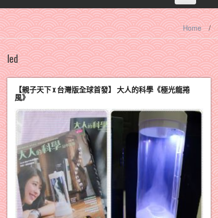
navigation
Home
/
led
【親子天下 x 台灣版全球首發】 大人的科學《極光龍捲
風》