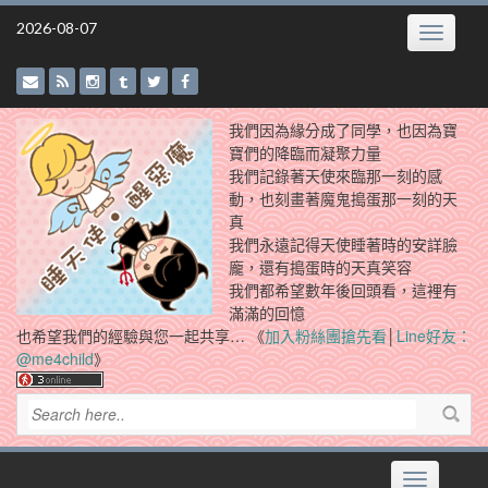
Skip
2026-08-07
Toggle
to
navigatio
content
我們因為緣分成了同學，也因為寶
寶們的降臨而凝聚力量
我們記錄著天使來臨那一刻的感
動，也刻畫著魔鬼搗蛋那一刻的天
真
我們永遠記得天使睡著時的安詳臉
龐，還有搗蛋時的天真笑容
我們都希望數年後回頭看，這裡有
滿滿的回憶
也希望我們的經驗與您一起共享… 《
加入粉絲團搶先看
│
Line好友：
@me4child
》
Toggle