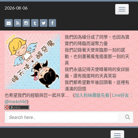
Skip
2026-08-06
Toggle
to
navigatio
content
我們因為緣分成了同學，也因為寶
寶們的降臨而凝聚力量
我們記錄著天使來臨那一刻的感
動，也刻畫著魔鬼搗蛋那一刻的天
真
我們永遠記得天使睡著時的安詳臉
龐，還有搗蛋時的天真笑容
我們都希望數年後回頭看，這裡有
滿滿的回憶
也希望我們的經驗與您一起共享… 《
加入粉絲團搶先看
│
Line好友：
@me4child
》
Toggle