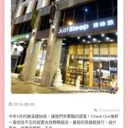
2016-08-03
0 comment
今年5月的礁溪捷絲旅，讓我們有驚豔的感覺！Check Out後軒
一直唸唸不忘的說要去找鴨鴨飯店。暑假的高雄輕旅行，說什