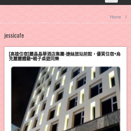
navigation
Home
/
jessicafe
[高雄住宿]麗晶晶華酒店集團-捷絲旅站前館，優質住宿+烏
克麗麗體驗+親子桌遊同樂