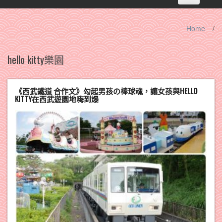
navigation
Home
/
hello kitty樂園
《西武鐵道 合作文》勾起男孩の棒球魂，讓女孩與HELLO
KITTY在西武遊園地嗨到爆