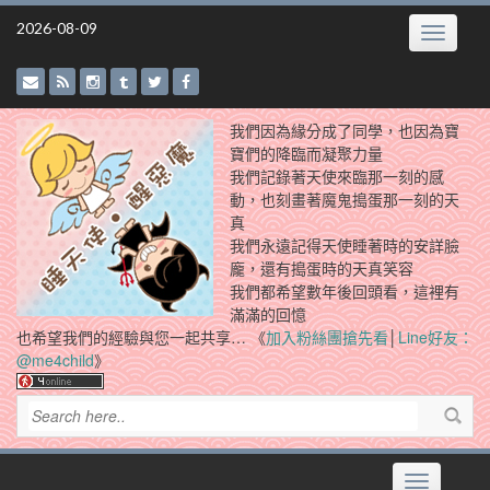
Skip
2026-08-09
Toggle
to
navigatio
content
我們因為緣分成了同學，也因為寶
寶們的降臨而凝聚力量
我們記錄著天使來臨那一刻的感
動，也刻畫著魔鬼搗蛋那一刻的天
真
我們永遠記得天使睡著時的安詳臉
龐，還有搗蛋時的天真笑容
我們都希望數年後回頭看，這裡有
滿滿的回憶
也希望我們的經驗與您一起共享… 《
加入粉絲團搶先看
│
Line好友：
@me4child
》
Toggle