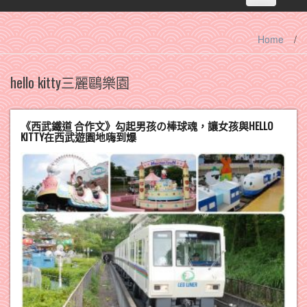
navigation
Home
/
hello kitty三麗鷗樂園
《西武鐵道 合作文》勾起男孩の棒球魂，讓女孩與HELLO
KITTY在西武遊園地嗨到爆