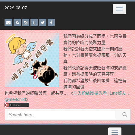
Skip
2026-08-07
Toggle
to
navigatio
content
我們因為緣分成了同學，也因為寶
寶們的降臨而凝聚力量
我們記錄著天使來臨那一刻的感
動，也刻畫著魔鬼搗蛋那一刻的天
真
我們永遠記得天使睡著時的安詳臉
龐，還有搗蛋時的天真笑容
我們都希望數年後回頭看，這裡有
滿滿的回憶
也希望我們的經驗與您一起共享… 《
加入粉絲團搶先看
│
Line好友：
@me4child
》
Toggle