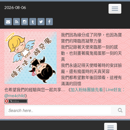
Skip
2026-08-06
Toggle
to
navigatio
content
我們因為緣分成了同學，也因為寶
寶們的降臨而凝聚力量
我們記錄著天使來臨那一刻的感
動，也刻畫著魔鬼搗蛋那一刻的天
真
我們永遠記得天使睡著時的安詳臉
龐，還有搗蛋時的天真笑容
我們都希望數年後回頭看，這裡有
滿滿的回憶
也希望我們的經驗與您一起共享… 《
加入粉絲團搶先看
│
Line好友：
@me4child
》
Toggle