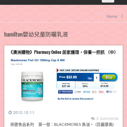
navigation
Home
/
hamilton嬰幼兒童防曬乳液
《澳洲購物》Pharmacy Online 居家護理，保養一把抓 （中）
2012-12-11
2 comments
保健食品系列 第一發：BLACKMORES 魚油。 (百麗康美)