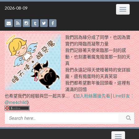
Skip
2026-08-09
Toggle
to
navigatio
content
我們因為緣分成了同學，也因為寶
寶們的降臨而凝聚力量
我們記錄著天使來臨那一刻的感
動，也刻畫著魔鬼搗蛋那一刻的天
真
我們永遠記得天使睡著時的安詳臉
龐，還有搗蛋時的天真笑容
我們都希望數年後回頭看，這裡有
滿滿的回憶
也希望我們的經驗與您一起共享… 《
加入粉絲團搶先看
│
Line好友：
@me4child
》
Toggle