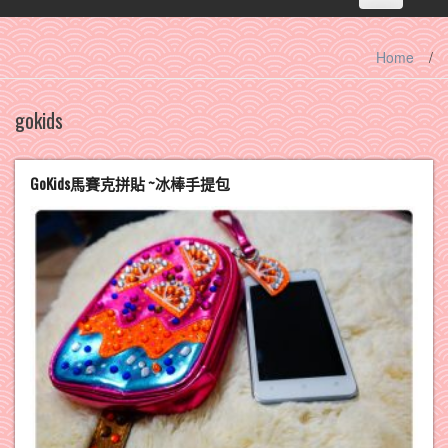
navigation
Home
/
gokids
GoKids馬賽克拼貼 ~冰棒手提包