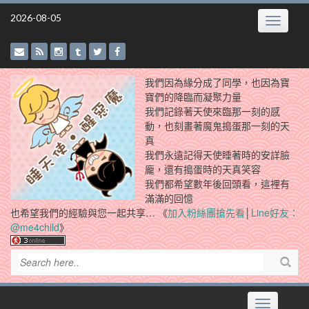
Skip
2026-08-05
Toggle
to
navigatio
content
我們因為緣分成了同學，也因為寶
寶們的降臨而凝聚力量
我們記錄著天使來臨那一刻的感
動，也刻畫著魔鬼搗蛋那一刻的天
真
我們永遠記得天使睡著時的安詳臉
龐，還有搗蛋時的天真笑容
我們都希望數年後回頭看，這裡有
滿滿的回憶
也希望我們的經驗與您一起共享… 《
加入粉絲團搶先看
│
Line好友：
@me4child
》
Toggle