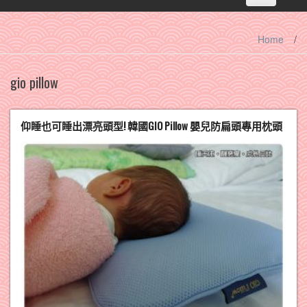
navigation
Home
/
gio pillow
仰睡也可睡出漂亮頭型! 韓國GIO Pillow 嬰兒防扁頭專用枕頭