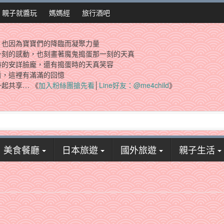
親子就醬玩
媽媽經
旅行酒吧
，也因為寶寶們的降臨而凝聚力量
一刻的感動，也刻畫著魔鬼搗蛋那一刻的天真
時的安詳臉龐，還有搗蛋時的天真笑容
看，這裡有滿滿的回憶
起共享… 《
加入粉絲團搶先看
│
Line好友：@me4child
》
美食餐廳
日本旅遊
國外旅遊
親子生活