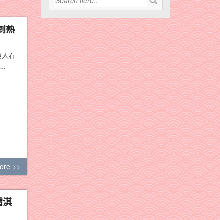
到熟
灣人在
…
ore >>
霜淇