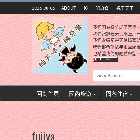
Skip
ABOUT
IG
Y!旅遊
親子天下
2026-08-06
to
content
我們因為緣分成了同學
我們記錄著天使來臨那
我們永遠記得天使睡著
我們都希望數年後回頭
也希望我們的經驗與您一
回到首頁
國內旅遊
國內住宿
fujiya