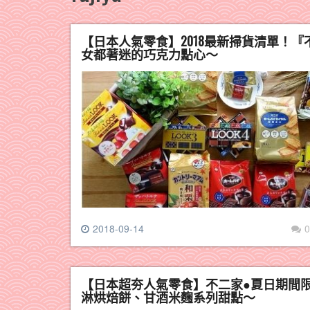
【日本人氣零食】2018最新掃貨清單！『
女都著迷的巧克力點心～
2018-09-14
0
【日本超夯人氣零食】不二家●夏日期間
淋烘焙餅、甘酒米麴系列甜點～