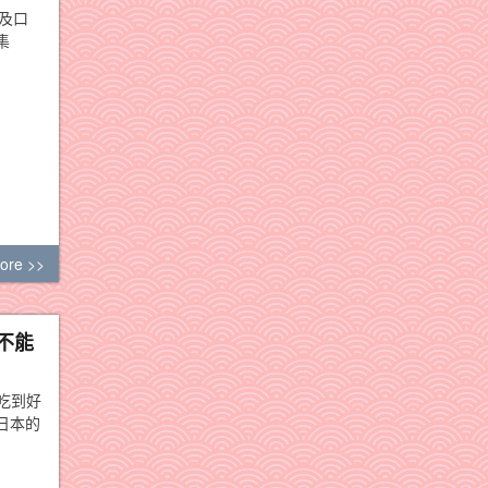
及口
集
ore >>
不能
，吃到好
日本的