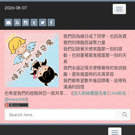
Skip
2026-08-07
Toggle
to
navigatio
content
我們因為緣分成了同學，也因為寶
寶們的降臨而凝聚力量
我們記錄著天使來臨那一刻的感
動，也刻畫著魔鬼搗蛋那一刻的天
真
我們永遠記得天使睡著時的安詳臉
龐，還有搗蛋時的天真笑容
我們都希望數年後回頭看，這裡有
滿滿的回憶
也希望我們的經驗與您一起共享… 《
加入粉絲團搶先看
│
Line好友：
@me4child
》
Toggle