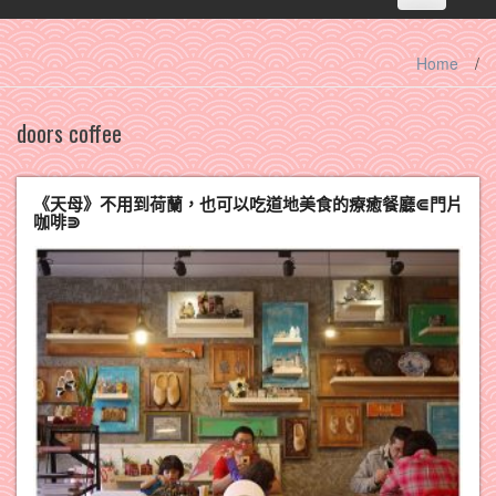
navigation
Home
/
doors coffee
《天母》不用到荷蘭，也可以吃道地美食的療癒餐廳⋐門片
咖啡⋑