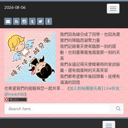
Skip
2026-08-06
Toggle
to
navigatio
content
我們因為緣分成了同學，也因為寶
寶們的降臨而凝聚力量
我們記錄著天使來臨那一刻的感
動，也刻畫著魔鬼搗蛋那一刻的天
真
我們永遠記得天使睡著時的安詳臉
龐，還有搗蛋時的天真笑容
我們都希望數年後回頭看，這裡有
滿滿的回憶
也希望我們的經驗與您一起共享… 《
加入粉絲團搶先看
│
Line好友：
@me4child
》
Toggle