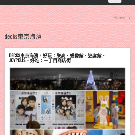
navigation
Home
/
decks東京海濱
DECKS東京海濱，好玩：樂高、蠟像館、迷宮館、
JOYPOLIS、好吃：一丁目商店街