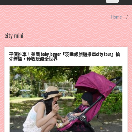
navigation
Home
/
city mini
平價推車！美國 baby jogger『羽量級旅遊推車city tour』搶
先體驗，秒收玩瘋全世界