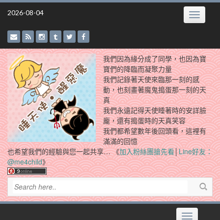
Skip
2026-08-04
Toggle
to
navigatio
content
我們因為緣分成了同學，也因為寶
寶們的降臨而凝聚力量
我們記錄著天使來臨那一刻的感
動，也刻畫著魔鬼搗蛋那一刻的天
真
我們永遠記得天使睡著時的安詳臉
龐，還有搗蛋時的天真笑容
我們都希望數年後回頭看，這裡有
滿滿的回憶
也希望我們的經驗與您一起共享… 《
加入粉絲團搶先看
│
Line好友：
@me4child
》
Toggle