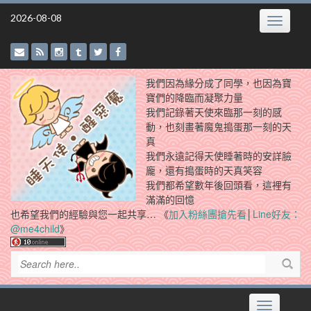
Skip
2026-08-08
Toggle
to
navigatio
content
我們因為緣分成了同學，也因為寶
寶們的降臨而凝聚力量
我們記錄著天使來臨那一刻的感
動，也刻畫著魔鬼搗蛋那一刻的天
真
我們永遠記得天使睡著時的安詳臉
龐，還有搗蛋時的天真笑容
我們都希望數年後回頭看，這裡有
滿滿的回憶
也希望我們的經驗與您一起共享… 《
加入粉絲團搶先看
│
Line好友：
@me4child
》
Toggle