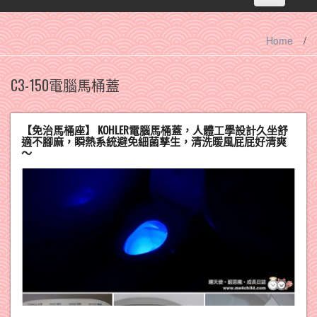
navigation
Home
/
C3-150電腦馬桶蓋
【免治馬桶座】 KOHLER電腦馬桶蓋，人體工學設計久坐舒
適不腳麻，瞬熱系統避免細菌孳生，清洗暖風屁屁好清爽
～