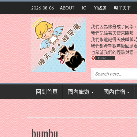
Skip
ABOUT
IG
Y!旅遊
親子天下
2026-08-06
to
content
我們因為緣分成了同學
我們記錄著天使來臨那
我們永遠記得天使睡著
我們都希望數年後回頭
也希望我們的經驗與您一
回到首頁
國內旅遊
國內住宿
bumbu