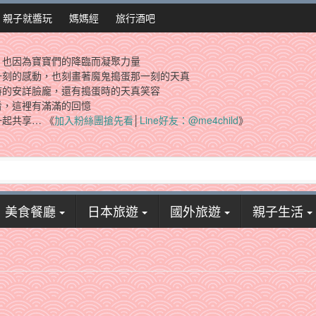
親子就醬玩
媽媽經
旅行酒吧
，也因為寶寶們的降臨而凝聚力量
一刻的感動，也刻畫著魔鬼搗蛋那一刻的天真
時的安詳臉龐，還有搗蛋時的天真笑容
看，這裡有滿滿的回憶
起共享… 《
加入粉絲團搶先看
│
Line好友：@me4child
》
美食餐廳
日本旅遊
國外旅遊
親子生活