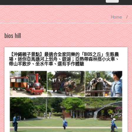
navigation
Home
/
bios hill
【沖繩親子景點】最適合全家同樂的「BIOS之丘」生態農
場，迷你亞馬遜河上划舟、遊湖；亞熱帶森林搭小火車、
帶山羊散步、坐水牛車、還有手作體驗