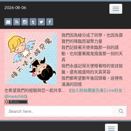
Skip
2026-08-06
Toggle
to
navigatio
content
我們因為緣分成了同學，也因為寶
寶們的降臨而凝聚力量
我們記錄著天使來臨那一刻的感
動，也刻畫著魔鬼搗蛋那一刻的天
真
我們永遠記得天使睡著時的安詳臉
龐，還有搗蛋時的天真笑容
我們都希望數年後回頭看，這裡有
滿滿的回憶
也希望我們的經驗與您一起共享… 《
加入粉絲團搶先看
│
Line好友：
@me4child
》
Toggle