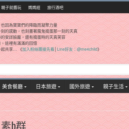
親子就醬玩
媽媽經
旅行酒吧
，也因為寶寶們的降臨而凝聚力量
一刻的感動，也刻畫著魔鬼搗蛋那一刻的天真
時的安詳臉龐，還有搗蛋時的天真笑容
看，這裡有滿滿的回憶
起共享… 《
加入粉絲團搶先看
│
Line好友：@me4child
》
美食餐廳
日本旅遊
國外旅遊
親子生活
維生素b群