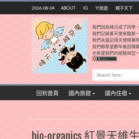
Skip
ABOUT
IG
Y!旅遊
親子天下
2026-08-04
to
content
我們因為緣分成了同學
我們記錄著天使來臨那
我們永遠記得天使睡著
我們都希望數年後回頭
也希望我們的經驗與您一
回到首頁
國內旅遊
國內住宿
bio-organics 紅景天