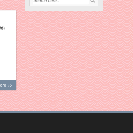
美)
ore >>