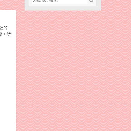
運的
間，所