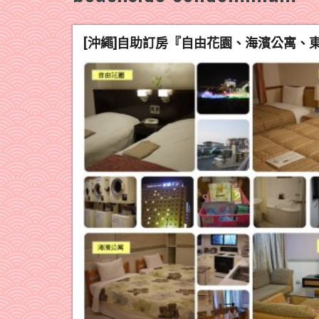
[沖繩]自助訂房『自由花園、海濱公寓、東