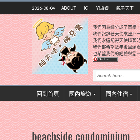
Skip
ABOUT
IG
Y!旅遊
親子天下
2026-08-04
to
content
我們因為緣分成了同學
我們記錄著天使來臨那
我們永遠記得天使睡著
我們都希望數年後回頭
也希望我們的經驗與您一
回到首頁
國內旅遊
國內住宿
beachside condominium