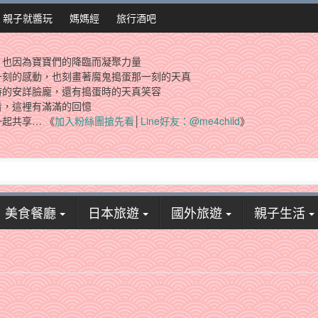
親子就醬玩
媽媽經
旅行酒吧
，也因為寶寶們的降臨而凝聚力量
一刻的感動，也刻畫著魔鬼搗蛋那一刻的天真
時的安詳臉龐，還有搗蛋時的天真笑容
看，這裡有滿滿的回憶
起共享… 《
加入粉絲團搶先看
│
Line好友：@me4child
》
美食餐廳
日本旅遊
國外旅遊
親子生活