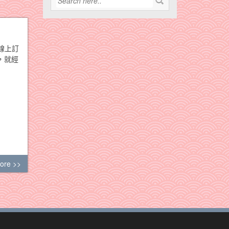
線上訂
，就經
ore >>