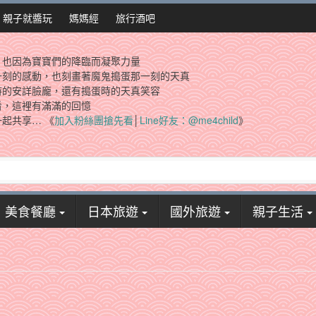
親子就醬玩
媽媽經
旅行酒吧
，也因為寶寶們的降臨而凝聚力量
一刻的感動，也刻畫著魔鬼搗蛋那一刻的天真
時的安詳臉龐，還有搗蛋時的天真笑容
看，這裡有滿滿的回憶
起共享… 《
加入粉絲團搶先看
│
Line好友：@me4child
》
美食餐廳
日本旅遊
國外旅遊
親子生活