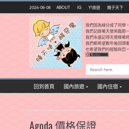
Skip
ABOUT
IG
Y!旅遊
親子天下
2026-08-08
to
content
我們因為緣分成了同學
我們記錄著天使來臨那
我們永遠記得天使睡著
我們都希望數年後回頭
也希望我們的經驗與您一
回到首頁
國內旅遊
國內住宿
Agoda 價格保證