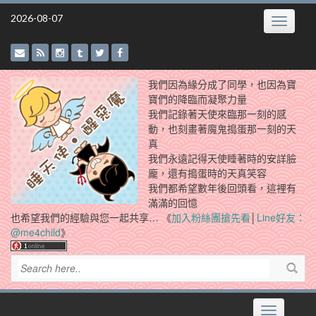
Skip
2026-08-07
Toggle
to
navigatio
content
我們因為緣分成了同學，也因為寶
寶們的降臨而凝聚力量
我們記錄著天使來臨那一刻的感
動，也刻畫著魔鬼搗蛋那一刻的天
真
我們永遠記得天使睡著時的安詳臉
龐，還有搗蛋時的天真笑容
我們都希望數年後回頭看，這裡有
滿滿的回憶
也希望我們的經驗與您一起共享… 《
加入粉絲團搶先看
│
Line好友：
@me4child
》
Toggle