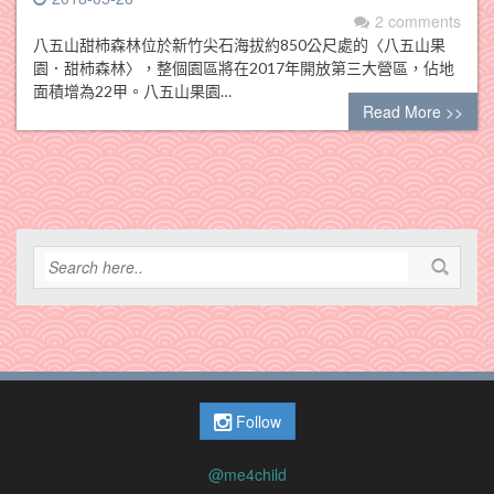
2 comments
八五山甜杮森林位於新竹尖石海拔約850公尺處的〈八五山果
園．甜杮森林〉，整個園區將在2017年開放第三大營區，佔地
面積增為22甲。八五山果園…
Read More >>
Follow
@me4child