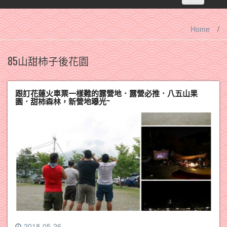
navigation
Home
/
85山甜柿子後花園
跟訂花蓮火車票一樣難的露營地．露營必推．八五山果
園．甜杮森林，新營地曝光~
2018-05-26