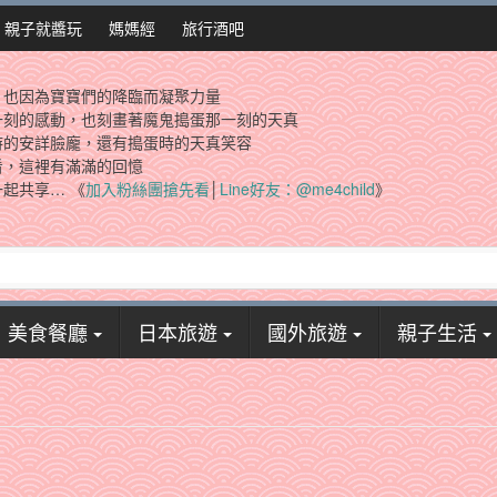
親子就醬玩
媽媽經
旅行酒吧
，也因為寶寶們的降臨而凝聚力量
一刻的感動，也刻畫著魔鬼搗蛋那一刻的天真
時的安詳臉龐，還有搗蛋時的天真笑容
看，這裡有滿滿的回憶
起共享… 《
加入粉絲團搶先看
│
Line好友：@me4child
》
美食餐廳
日本旅遊
國外旅遊
親子生活