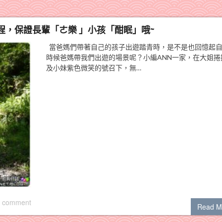
，保證長輩「ㄜ樂 」小孩「酣眠」哦~
當爸媽們帶著自己的孩子出遊踏青時，是不是也回憶起
時候爸媽帶我們出遊的場景呢？小編ANN一家，在大姐捲
及小妹紫色微笑的號召下，無…
 comment
Read M