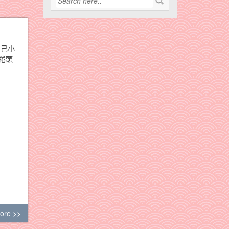
自己小
捲頭
ore >>