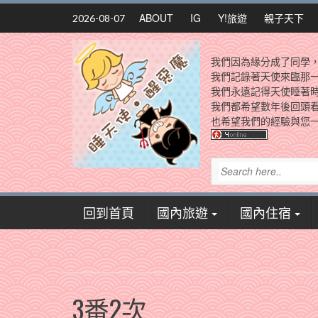
Skip
ABOUT
IG
Y!旅遊
親子天下
2026-08-07
to
content
我們因為緣分成了同學
我們記錄著天使來臨那
我們永遠記得天使睡著
我們都希望數年後回頭
也希望我們的經驗與您一
回到首頁
國內旅遊
國內住宿
3番2次