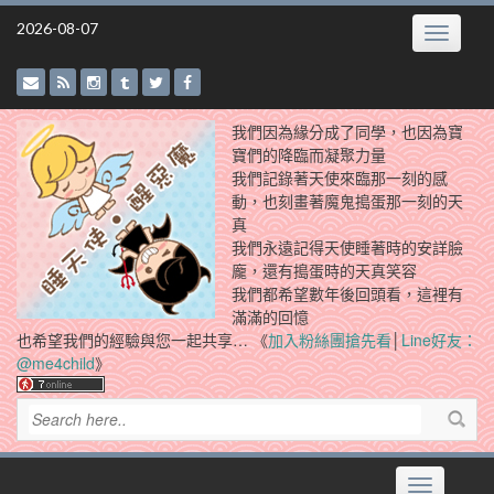
Skip
2026-08-07
Toggle
to
navigatio
content
我們因為緣分成了同學，也因為寶
寶們的降臨而凝聚力量
我們記錄著天使來臨那一刻的感
動，也刻畫著魔鬼搗蛋那一刻的天
真
我們永遠記得天使睡著時的安詳臉
龐，還有搗蛋時的天真笑容
我們都希望數年後回頭看，這裡有
滿滿的回憶
也希望我們的經驗與您一起共享… 《
加入粉絲團搶先看
│
Line好友：
@me4child
》
Toggle