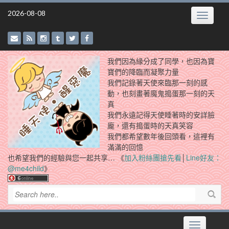
Skip
2026-08-08
Toggle
to
navigatio
content
我們因為緣分成了同學，也因為寶
寶們的降臨而凝聚力量
我們記錄著天使來臨那一刻的感
動，也刻畫著魔鬼搗蛋那一刻的天
真
我們永遠記得天使睡著時的安詳臉
龐，還有搗蛋時的天真笑容
我們都希望數年後回頭看，這裡有
滿滿的回憶
也希望我們的經驗與您一起共享… 《
加入粉絲團搶先看
│
Line好友：
@me4child
》
Toggle