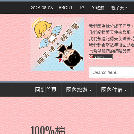
Skip
ABOUT
IG
Y!旅遊
親子天下
2026-08-06
to
content
我們因為緣分成了同學
我們記錄著天使來臨那
我們永遠記得天使睡著
我們都希望數年後回頭
也希望我們的經驗與您一
回到首頁
國內旅遊
國內住宿
100%棉