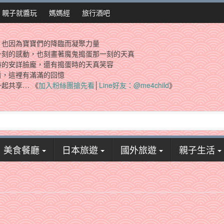
親子就醬玩
媽媽經
旅行酒吧
，也因為寶寶們的降臨而凝聚力量
一刻的感動，也刻畫著魔鬼搗蛋那一刻的天真
時的安詳臉龐，還有搗蛋時的天真笑容
看，這裡有滿滿的回憶
起共享… 《
加入粉絲團搶先看
│
Line好友：@me4child
》
美食餐廳
日本旅遊
國外旅遊
親子生活