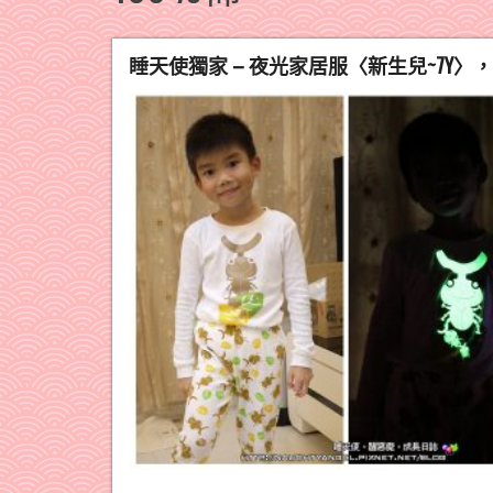
睡天使獨家 – 夜光家居服〈新生兒~7Y〉，1