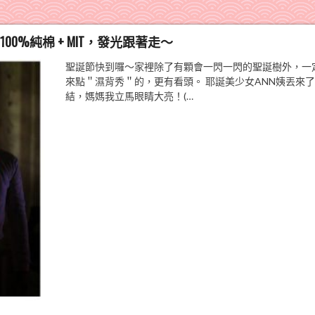
00%純棉 + MIT，發光跟著走～
聖誕節快到囉～家裡除了有顆會一閃一閃的聖誕樹外，一
來點＂濕背秀＂的，更有看頭。 耶誕美少女ANN姨丟來
結，媽媽我立馬眼睛大亮！(…