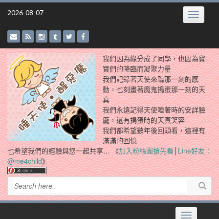
Skip
2026-08-07
Toggle
to
navigatio
content
我們因為緣分成了同學，也因為寶
寶們的降臨而凝聚力量
我們記錄著天使來臨那一刻的感
動，也刻畫著魔鬼搗蛋那一刻的天
真
我們永遠記得天使睡著時的安詳臉
龐，還有搗蛋時的天真笑容
我們都希望數年後回頭看，這裡有
滿滿的回憶
也希望我們的經驗與您一起共享… 《
加入粉絲團搶先看
│
Line好友：
@me4child
》
Toggle