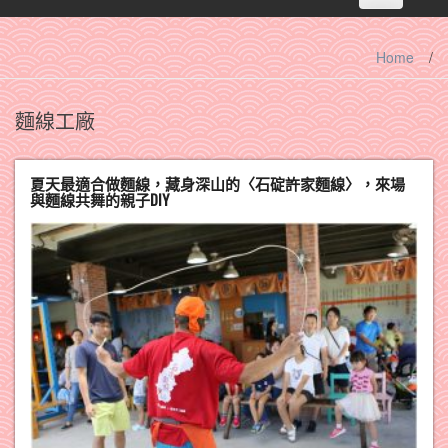
navigation
Home
/
麵線工廠
夏天最適合做麵線，藏身深山的〈石碇許家麵線〉，來場
與麵線共舞的親子DIY