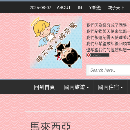
Skip
ABOUT
IG
Y!旅遊
親子天下
2026-08-07
to
content
我們因為緣分成了同學
我們記錄著天使來臨那
我們永遠記得天使睡著
我們都希望數年後回頭
也希望我們的經驗與您一
回到首頁
國內旅遊
國內住宿
馬來西亞