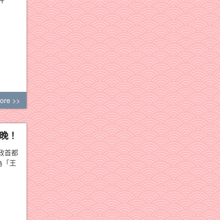
ore >>
晚！
政首都
為「王