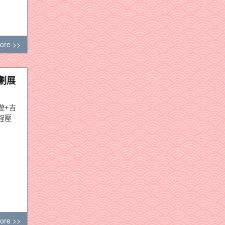
ore >>
劃展
遊+吉
程壓
ore >>