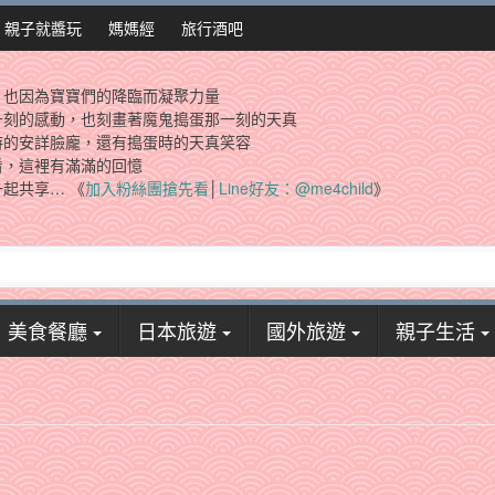
親子就醬玩
媽媽經
旅行酒吧
，也因為寶寶們的降臨而凝聚力量
一刻的感動，也刻畫著魔鬼搗蛋那一刻的天真
時的安詳臉龐，還有搗蛋時的天真笑容
看，這裡有滿滿的回憶
起共享… 《
加入粉絲團搶先看
│
Line好友：@me4child
》
美食餐廳
日本旅遊
國外旅遊
親子生活