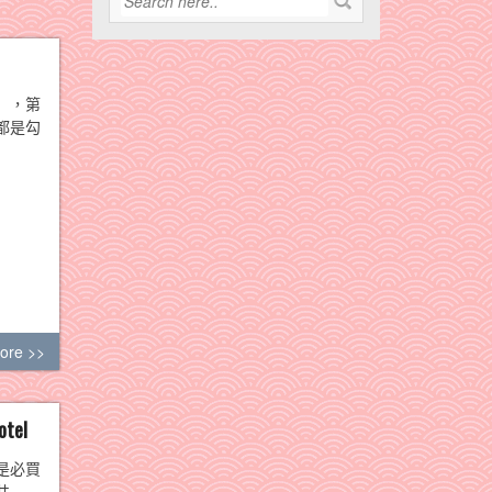
」，第
都是勾
ore >>
el
是必買
井