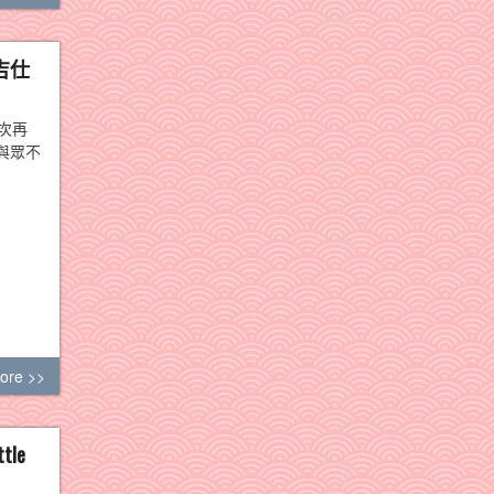
吉仕
次再
與眾不
ore >>
le