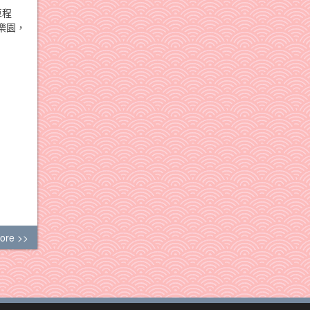
車程
樂園，
ore >>