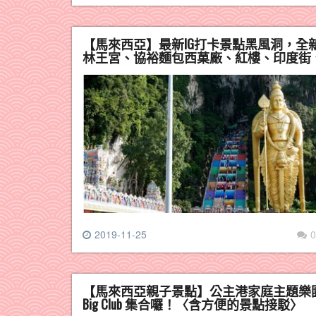
【馬來西亞】最新IG打卡景點黑風洞，
林王宮、協裕麵包西菓廠、紅樓、印度街
2019-11-25
0
【馬來西亞親子景點】公主港家庭主題樂園《Hel
Big Club 集合囉！〈含方便的景點接駁〉