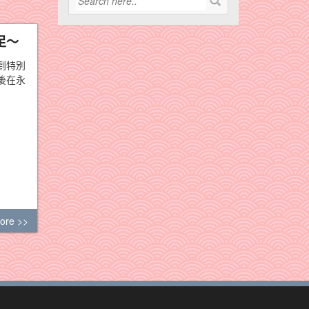
足～
到特別
後在永
ore >>