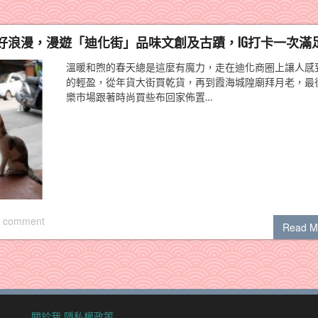
好浪漫，漫遊「迪化街」品味文創及古蹟，IG打卡一次滿
溫暖和煦的春天總是這麼有魔力，走在迪化商圈上讓人感
的輕盈，從年貨大街買乾貨，再到霞海城隍廟拜月老，最
樂市場跟著時尚買些布回家佈置…
 comment
Read M
關於我
隱私權政策