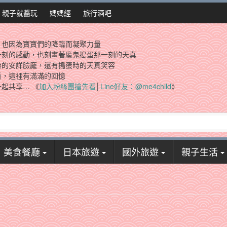
親子就醬玩
媽媽經
旅行酒吧
，也因為寶寶們的降臨而凝聚力量
一刻的感動，也刻畫著魔鬼搗蛋那一刻的天真
時的安詳臉龐，還有搗蛋時的天真笑容
看，這裡有滿滿的回憶
起共享… 《
加入粉絲團搶先看
│
Line好友：@me4child
》
美食餐廳
日本旅遊
國外旅遊
親子生活