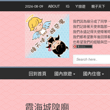
Skip
ABOUT
IG
Y!旅遊
親子天下
2026-08-09
to
content
我們因為緣分成了同學
我們記錄著天使來臨那
我們永遠記得天使睡著
我們都希望數年後回頭
也希望我們的經驗與您一
回到首頁
國內旅遊
國內住宿
霞海城隍廟