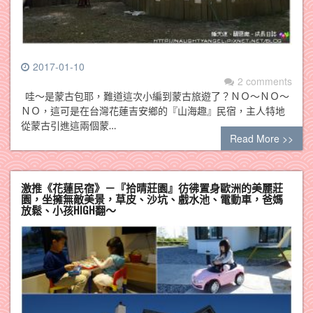
2017-01-10
2 comments
哇～是蒙古包耶，難道這次小編到蒙古旅遊了？ＮＯ～ＮＯ～
ＮＯ，這可是在台灣花蓮吉安鄉的『山海趣』民宿，主人特地
從蒙古引進這兩個蒙…
Read More >>
激推《花蓮民宿》－『拾晴莊園』彷彿置身歐洲的美麗莊
園，坐擁無敵美景，草皮、沙坑、戲水池、電動車，爸媽
放鬆、小孩HIGH翻～