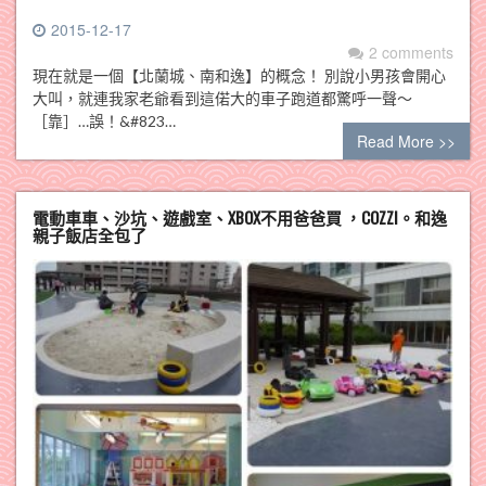
2015-12-17
2 comments
現在就是一個【北蘭城、南和逸】的概念！ 別說小男孩會開心
大叫，就連我家老爺看到這偌大的車子跑道都驚呼一聲～
［靠］…誤！&#823…
Read More >>
電動車車、沙坑、遊戲室、XBOX不用爸爸買 ，COZZI。和逸
親子飯店全包了