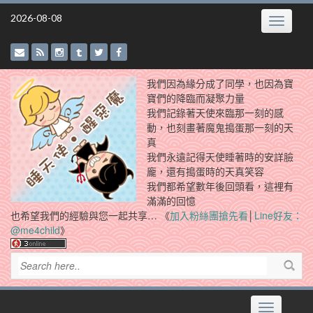
Skip
2026-08-08
Toggle
to
navigatio
content
我們因為緣分成了同學，也因為寶
寶們的降臨而凝聚力量
我們記錄著天使來臨那一刻的感
動，也刻畫著魔鬼搗蛋那一刻的天
真
我們永遠記得天使睡著時的安詳臉
龐，還有搗蛋時的天真笑容
我們都希望數年後回頭看，這裡有
滿滿的回憶
也希望我們的經驗與您一起共享… 《
加入粉絲團搶先看
│
Line好友：
@me4child
》
Toggle