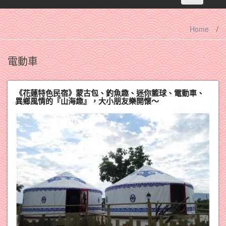
navigation
Home
/
電動車
《花蓮特色民宿》蒙古包、釣魚趣、迷你籃球、電動車、
異鄉風情的『山海趣』，大小朋友樂開懷～