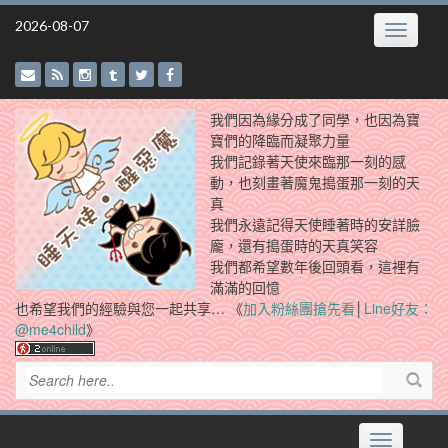
Skip
2026-08-07
Toggle
to
navigatio
content
我們因為緣分成了同學，也因為寶
寶們的降臨而凝聚力量
我們記錄著天使來臨那一刻的感
動，也刻畫著魔鬼搗蛋那一刻的天
真
我們永遠記得天使睡著時的安詳臉
龐，還有搗蛋時的天真笑容
我們都希望數年後回頭看，這裡有
滿滿的回憶
也希望我們的經驗與您一起共享… 《
加入粉絲團搶先看
│
Line好友：
@me4child
》
Toggle