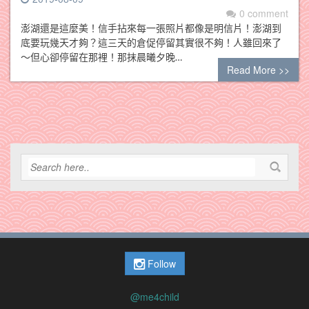
0 comment
澎湖還是這麼美！信手拈來每一張照片都像是明信片！澎湖到
底要玩幾天才夠？這三天的倉促停留其實很不夠！人雖回來了
～但心卻停留在那裡！那抹晨曦夕晚…
Read More >>
Follow
@me4child