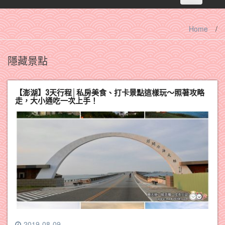
navigation
Home
/
隱藏景點
【澎湖】3天行程│私房美食、打卡景點這樣玩～照著攻略
走，大小通吃一次上手！
2019-08-09