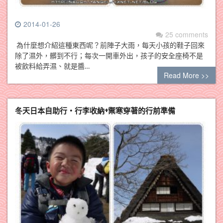
2014-01-26
25 comments
為什麼想介紹這種東西呢？前陣子大雨，每天小孩的鞋子回來
除了濕外，髒到不行；每次一開車外出，孩子的安全座椅不是
被飲料給弄濕、就是醬…
Read More >>
冬天日本自助行‧行李收納+禦寒穿著的行前準備