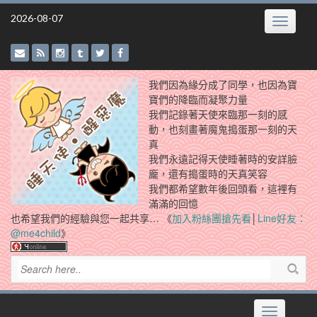
Skip
2026-08-07
Toggle
to
navigatio
content
我們因為緣分成了同學，也因為寶
寶們的降臨而凝聚力量
我們記錄著天使來臨那一刻的感
動，也刻畫著魔鬼搗蛋那一刻的天
真
我們永遠記得天使睡著時的安詳臉
龐，還有搗蛋時的天真笑容
我們都希望數年後回頭看，這裡有
滿滿的回憶
也希望我們的經驗與您一起共享… 《
加入粉絲團搶先看
│
Line好友：
@me4child
》
Toggle