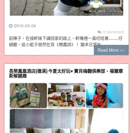
2016-03-04
0 comment
前陣子，在接軒妹下課回家的路上，軒嘴裡一直叨唸著……….仔
細聽，這小妮子居然在背《憫農詩》！ 鋤禾日當午…
Read More >>
長榮鳳凰酒店(礁溪) 今夏太好玩♥ 寶貝嗨翻俱樂部、褔爾摩
斯解謎趣