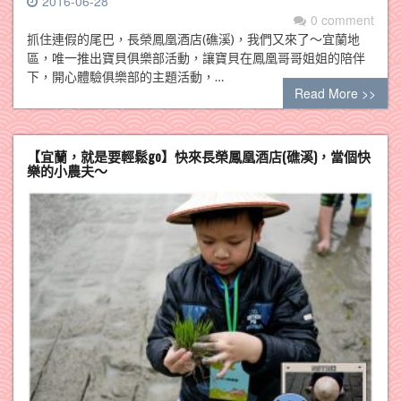
2016-06-28
0 comment
抓住連假的尾巴，長榮鳳凰酒店(礁溪)，我們又來了～宜蘭地
區，唯一推出寶貝俱樂部活動，讓寶貝在鳳凰哥哥姐姐的陪伴
下，開心體驗俱樂部的主題活動，…
Read More >>
【宜蘭，就是要輕鬆go】快來長榮鳳凰酒店(礁溪)，當個快
樂的小農夫～