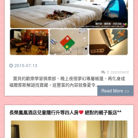
2015-07-13
0 comment
寶貝的歡樂學習俱樂部、晚上夜宿夢幻專屬帳蓬、再化身成
褔爾摩斯解謎找寶藏，這豐富的內容就像夏令…
Read More >>
長榮鳳凰酒店兒童隨行升等四人房
絕對的親子飯店^^