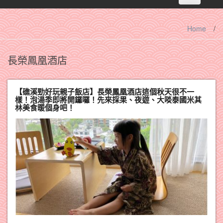
navigation
Home
/
長榮鳳凰酒店
【礁溪勁好玩親子飯店】長榮鳳凰酒店這個秋天很不一
樣！泡湯季即將開鑼囉！先來採果、夜遊、大啖泰國米其
林美食暖個身吧！