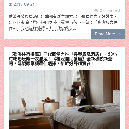
2018-09-21
0 comment
礁溪長榮鳯凰酒店每季都有新主題推出！姐妹們去了好幾次，
每回回來除了讚不絕口之外，還會再落下一句：「妳應該去住
住～」我也這樣覺得。九月我家的大…
Read More >>
【礁溪住宿推薦】三代同堂力推「長榮鳳凰酒店」，20小
時吃喝玩樂一次滿足！《桂冠自助餐廳》全新樣貌新登
場，母親節聚餐最佳選擇，新鮮好評超實在！