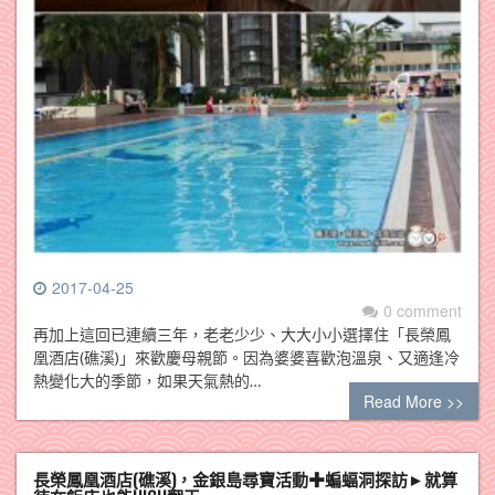
2017-04-25
0 comment
再加上這回已連續三年，老老少少、大大小小選擇住「長榮鳳
凰酒店(礁溪)」來歡慶母親節。因為婆婆喜歡泡溫泉、又適逢冷
熱變化大的季節，如果天氣熱的…
Read More >>
長榮鳳凰酒店(礁溪)，金銀島尋寶活動✚蝙蝠洞探訪►就算