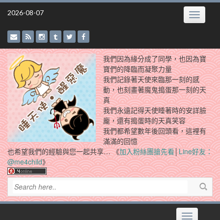
Skip
2026-08-07
Toggle
to
navigatio
content
我們因為緣分成了同學，也因為寶
寶們的降臨而凝聚力量
我們記錄著天使來臨那一刻的感
動，也刻畫著魔鬼搗蛋那一刻的天
真
我們永遠記得天使睡著時的安詳臉
龐，還有搗蛋時的天真笑容
我們都希望數年後回頭看，這裡有
滿滿的回憶
也希望我們的經驗與您一起共享… 《
加入粉絲團搶先看
│
Line好友：
@me4child
》
Toggle