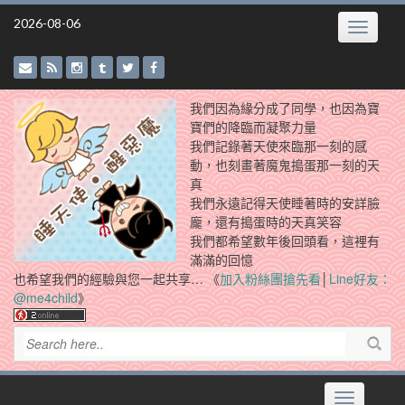
Skip
2026-08-06
Toggle
to
navigatio
content
我們因為緣分成了同學，也因為寶
寶們的降臨而凝聚力量
我們記錄著天使來臨那一刻的感
動，也刻畫著魔鬼搗蛋那一刻的天
真
我們永遠記得天使睡著時的安詳臉
龐，還有搗蛋時的天真笑容
我們都希望數年後回頭看，這裡有
滿滿的回憶
也希望我們的經驗與您一起共享… 《
加入粉絲團搶先看
│
Line好友：
@me4child
》
Toggle