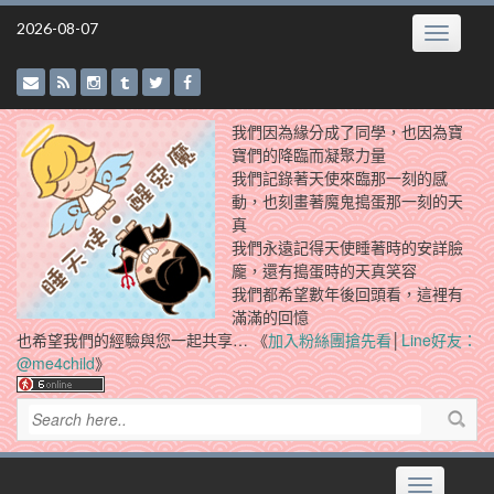
Skip
2026-08-07
Toggle
to
navigatio
content
我們因為緣分成了同學，也因為寶
寶們的降臨而凝聚力量
我們記錄著天使來臨那一刻的感
動，也刻畫著魔鬼搗蛋那一刻的天
真
我們永遠記得天使睡著時的安詳臉
龐，還有搗蛋時的天真笑容
我們都希望數年後回頭看，這裡有
滿滿的回憶
也希望我們的經驗與您一起共享… 《
加入粉絲團搶先看
│
Line好友：
@me4child
》
Toggle