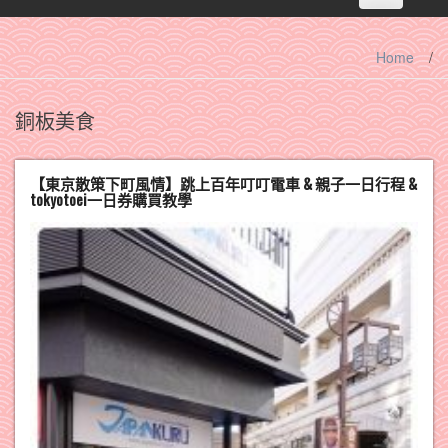
navigation
Home
/
銅板美食
【東京散策下町風情】跳上百年叮叮電車 & 親子一日行程 &
tokyotoei一日券購買教學