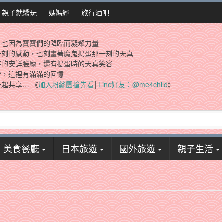
親子就醬玩
媽媽經
旅行酒吧
，也因為寶寶們的降臨而凝聚力量
一刻的感動，也刻畫著魔鬼搗蛋那一刻的天真
時的安詳臉龐，還有搗蛋時的天真笑容
看，這裡有滿滿的回憶
起共享… 《
加入粉絲團搶先看
│
Line好友：@me4child
》
美食餐廳
日本旅遊
國外旅遊
親子生活