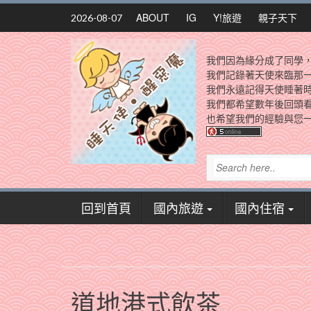
Skip
ABOUT
IG
Y!旅遊
親子天下
2026-08-07
to
content
我們因為緣分成了同學
我們記錄著天使來臨那
我們永遠記得天使睡著
我們都希望數年後回頭
也希望我們的經驗與您一
回到首頁
國內旅遊
國內住宿
道地港式飲茶