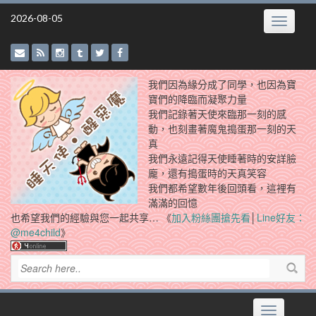
Skip
2026-08-05
Toggle
to
navigatio
content
我們因為緣分成了同學，也因為寶
寶們的降臨而凝聚力量
我們記錄著天使來臨那一刻的感
動，也刻畫著魔鬼搗蛋那一刻的天
真
我們永遠記得天使睡著時的安詳臉
龐，還有搗蛋時的天真笑容
我們都希望數年後回頭看，這裡有
滿滿的回憶
也希望我們的經驗與您一起共享… 《
加入粉絲團搶先看
│
Line好友：
@me4child
》
Toggle