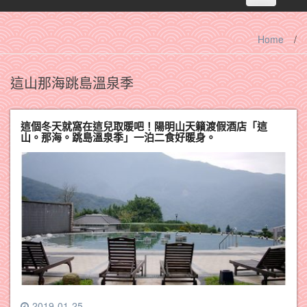
navigation
Home
/
這山那海跳島溫泉季
這個冬天就窩在這兒取暖吧！陽明山天籟渡假酒店「這
山。那海。跳島溫泉季」一泊二食好暖身。
2019-01-25